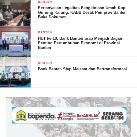
BANTEN
Pertanyakan Legalitas Pengelolaan Umah Kopi
” Ya kami ucapkan selamat atas deklarasi dan dikukuhkannya
Gunung Karang, KABB Desak Pemprov Banten
keanggotaan Pengusaha Micro Kecil Menengah PMKM Manies
Buka Dokumen
Indonesia Sejahtera Dewan Pimpinan Daerah DPD Kabupaten
Pandeglang, Banten,” ucapnya
BANTEN
HUT ke-10, Bank Banten Siap Menjadi Bagian
Penting Pertumbuhan Ekonomi di Provinsi
Menurutnya, setelah pengukuhan Dewan Pimpinan Daerah
Banten
DPD PMKM Manies Indonesia Sejahtera Kabupaten
Pandeglang juga dilaksanakan Deklarasi
BANTEN
Bank Banten Siap Melesat dan Bertransformasi