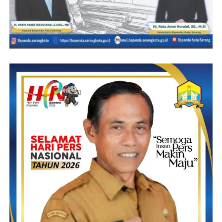
Indonesia Sejahtera Propinsi Banten akan terus mengawasi
kebijakan-kebijakan pemerintah mulai dari pemerintahan desa,
kecamatan dan kabupaten agar program Nawacita ini terus
berlanjut sesuai dengan intsruksi dari presiden.
“Alhamdulillah acara berjalan lancar walaupun pelaksanaan
deklarasi dan pengukuhan pengurus DPD PMKM Manies
Indonesia Sejahtera Kabupaten dilaksanakan seadanya,”
imbuhnya
Dalam acara deklarasi juga hadir Pembina DPC Propinsi Banten
yang ikut serta dari awal sampai akhir Kegiatan, dan Ikut andil
menyerahkan panji kebesaran DPD PMKM Manies Indonesia
Sejahtera Kepada pengurus terpilih.
(YEN/RG)
Post Views:
19