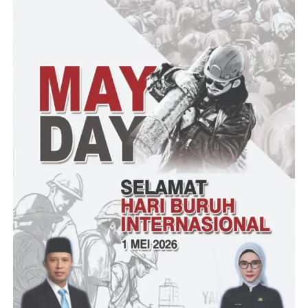
Dalam sambutan nya Dokterandes Haji Lasyiono. M.M, beliau
berpesan kepada Dewan Pimpinan Daerah DPD PMKM Manies
Indonesia Sejahtera Kabupaten ini untuk terus mengawal dan
menjadikan sebagai mata hati dan telinga yang nanti tujuan
utamanya menyampaikan kepada pemerintah pusat segala
tentang Keluhan dan kebutuhan yang ada di masyarakat bawah.
“Posko PMKM Manies Indonesia Sejahtera di kabupaten
Pandeglang ini resmi didirikan dan merupakan satu wadah bagi
masyarakat yang bertujuan mewujudkan masyarakat adil dan
makmur serta sejahtera,” Ujarnya
Pihaknya dari Dewan Pimpinan Wilayah DPW PMKM Manies