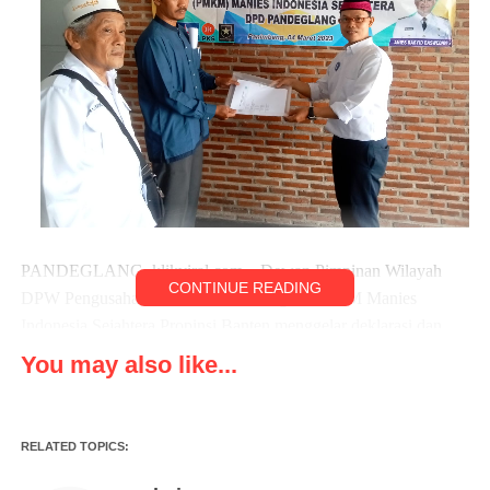
PANDEGLANG, klikviral.com – Dewan Pimpinan Wilayah
CONTINUE READING
DPW Pengusaha Micro Kecil Menengah PMKM Manies
Indonesia Sejahtera Propinsi Banten menggelar deklarasi dan
pengukuhan pengurus Dewan Pimpinan Daerah DPD dan
You may also like...
Dewan Pimpinan Cabang DPC PMKM Manies Indonesia
Sejahtera se-Kabupaten Pandeglang, pada Sabtu 4 Maret 2023.
RELATED TOPICS:
Adapun Kegiatan Tersebut dilaksanakan tepatnya di Rumah
Makan Jempol Jalan Raya Tanjunglesung Desa Mekarsari