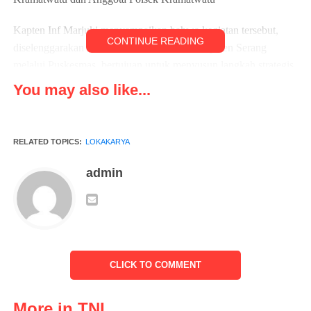
Kapten Inf Marjuki menyampaikan bahwa kegiatan tersebut,
CONTINUE READING
diselenggarakan oleh Dinas Kesehatan Kabupaten Serang
melalui Puskesmas, bertujuan untuk menyusun langkah strategis
dalam perlindungan hak anak di bidang kesehatan, sebagai
You may also like...
bagian dari upaya menuju Indonesia Emas.
“Kehadiran TNI dalam kegiatan ini, merupakan wujud
RELATED TOPICS:
LOKAKARYA
komitmen TNI untuk mendukung setiap program, yang
berkaitan dengan kesejahteraan masyarakat, khususnya anak-
admin
anak.
“Kami mendukung penuh upaya pemerintah, dalam menciptakan
generasi yang sehat dan siap bersaing di masa depan. TNI akan
terus bersinergi dengan berbagai instansi, untuk memastikan
CLICK TO COMMENT
perlindungan hak anak, dapat terlaksana dengan maksimal,” ujar
Kapten Inf Marjuki.
More in TNI