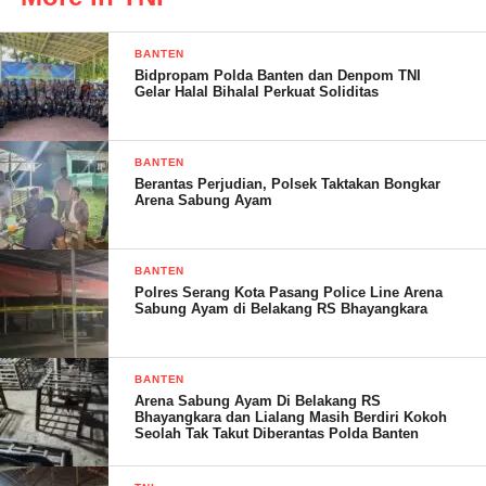
Lanjutnya melalui kegiatan ini, diharapkan dapat terwujudnya
kolaborasi yang solid antara pemerintah, TNI, dan masyarakat.
BANTEN
Bidpropam Polda Banten dan Denpom TNI
” Sehingga akan meningkatkan kualitas hidup anak-anak, di
Gelar Halal Bihalal Perkuat Soliditas
wilayah Kecamatan Kramatwatu Kabupaten Serang. Agar
mereka dapat tumbuh menjadi generasi yang tangguh, dan
berdaya saing,” ungkapnya.
BANTEN
Berantas Perjudian, Polsek Taktakan Bongkar
Arena Sabung Ayam
Turut hadir dalam kegiatan tersebut, Ketua KUA Kramatwatu,
Ketua PGRI Kramatwatu, UPT Pertanian Kramatwatu, Kepala
Desa Se Kecamatan Kramatwatu dan seluruh Bidan Desa serta
BANTEN
Ketua Karang Taruna juga PKK bersama Kader KB di wilayah
Polres Serang Kota Pasang Police Line Arena
Sabung Ayam di Belakang RS Bhayangkara
Kecamatan Kramatwatu.
BANTEN
Arena Sabung Ayam Di Belakang RS
Nasudin/ S.Andin
Bhayangkara dan Lialang Masih Berdiri Kokoh
Seolah Tak Takut Diberantas Polda Banten