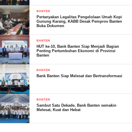
para pelaku untuk meminta penjelasan.
BANTEN
Pertanyakan Legalitas Pengelolaan Umah Kopi
“Ketika saya hubungi EY, saya dijanjikan akan dikembalikan
Gunung Karang, KABB Desak Pemprov Banten
uang,” ujar korban. (Dinar)
Buka Dokumen
BANTEN
Post Views:
19
HUT ke-10, Bank Banten Siap Menjadi Bagian
Penting Pertumbuhan Ekonomi di Provinsi
Banten
BANTEN
Bank Banten Siap Melesat dan Bertransformasi
BANTEN
Sambut Satu Dekade, Bank Banten semakin
Melesat, Kuat dan Hebat