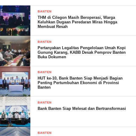
pemerintahan dan legislatif.
BANTEN
Pengalamannya dalam memimpin DPRD Jawa Barat tentu
THM di Cilegon Masih Beroperasi, Warga
Keluhkan Dugaan Peredaran Miras Hingga
menjadi modal berharga dalam memimpin organisasi sebesar
Membuat Resah
ADPSI.
BANTEN
Adapun Munas I ADPSI-ASDEPSI di Bandung ini akan
Pertanyakan Legalitas Pengelolaan Umah Kopi
Gunung Karang, KABB Desak Pemprov Banten
berlangsung selama tiga hari yang dimulai pada Senin dan
Buka Dokumen
berakhir pada Rabu (7 Mei 2025) dengan agenda utama memilih
ketua dan pengurus dua organisasi tersebut. (Fer)
BANTEN
HUT ke-10, Bank Banten Siap Menjadi Bagian
Penting Pertumbuhan Ekonomi di Provinsi
Banten
Post Views:
16
BANTEN
Bank Banten Siap Melesat dan Bertransformasi
BANTEN