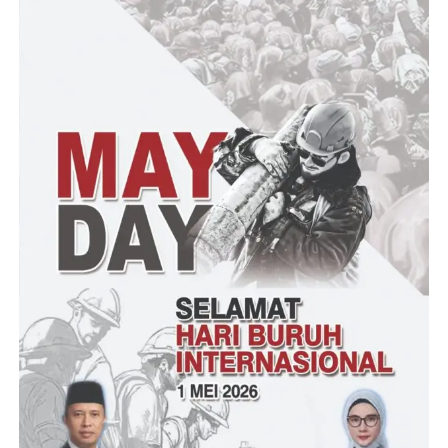
intensif dalam beberapa bulan ke depan, termasuk diskusi publik.
Dengan semangat yang tinggi dan kerja keras para relawan,
Fokar 24 berharap dapat menggerakkan masyarakat dan
memperoleh dukungan luas untuk Ananta Wahana dalam
Pemilihan DPD RI 2024 dapil Banten. Mereka percaya bahwa
dengan kolaborasi dan sinergi yang baik, visi dan misi Ananta
Wahana dapat terealisasi demi kemajuan bangsa dan negara pada
umumnya dan masyarakat provinsi Banten pada khususnya.
(Hermawan/ RG)