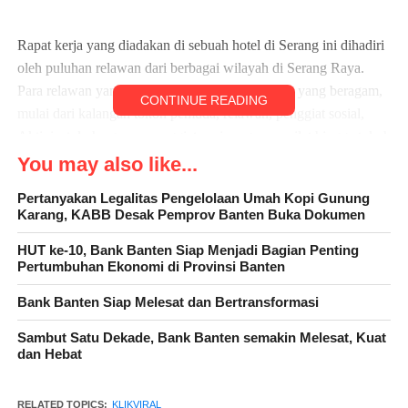
Rapat kerja yang diadakan di sebuah hotel di Serang ini dihadiri
oleh puluhan relawan dari berbagai wilayah di Serang Raya.
Para relawan yang hadir memiliki latar belakang yang beragam,
CONTINUE READING
mulai dari kalangan tokoh pemuda, relawan, penggiat sosial,
Aktivis, tokoh agama, penggiat seni perguruan silat hingga tokoh
masyarakat. Mereka memiliki semangat dan komitmen yang
You may also like...
tinggi untuk bekerja keras demi mewujudkan visi dan misi
Pertanyakan Legalitas Pengelolaan Umah Kopi Gunung
Ananta Wahana sebagai calon DPD RI Dapil Banten.
Karang, KABB Desak Pemprov Banten Buka Dokumen
HUT ke-10, Bank Banten Siap Menjadi Bagian Penting
Pertumbuhan Ekonomi di Provinsi Banten
Bank Banten Siap Melesat dan Bertransformasi
Sambut Satu Dekade, Bank Banten semakin Melesat, Kuat
dan Hebat
RELATED TOPICS:
KLIKVIRAL