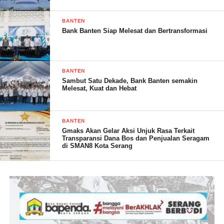
BANTEN
Bank Banten Siap Melesat dan Bertransformasi
Sementara itu, relawan Fokar 24 lainnya, Nasrudin,
mengapresiasi semangat dan dedikasi para relawan yang hadir
dalam rapat kerja tersebut. Ia menegaskan pentingnya peran
BANTEN
relawan dalam memenangkan calon yang diusung, “Komitmen
Sambut Satu Dekade, Bank Banten semakin
Melesat, Kuat dan Hebat
dan kesatuan kita sebagai relawan adalah kunci keberhasilan
dalam mewujudkan tujuan bersama,” kata Babeh Nas sapaan
akrab Nasrudin.
BANTEN
Gmaks Akan Gelar Aksi Unjuk Rasa Terkait
Transparansi Dana Bos dan Penjualan Seragam
di SMAN8 Kota Serang
Rapat kerja ini diakhiri dengan pembagian tugas dan penugasan
kepada masing-masing relawan. Fokar 24 berencana untuk
melaksanakan serangkaian kegiatan yang akan dijalankan secara