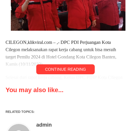
CILEGON,klikviral.com – ,- DPC PDI Perjuangan Kota
Cilegon melaksanakan rapat kerja cabang untuk bisa meraih
target Pemilu 2024 di Hotel Gondang Kota Cilegon Banten,
Kamis (10/11/2022).
CONTINUE READING
Selesai dari rapat kerja cabang, Ketua DPC PDIP Kota Cilegon
Reno Yanuar mengatakan ini adalah rapat kerja cabang, dimana
You may also like...
rapat kerja cabang ini kita membuat beberapa program untuk
pemenangan pemilu tahun 2024, adapun rapat kerja kita ini
dihadiri oleh pengurus DPC, Bacaleg, PAC, Ranting dan Sayap
RELATED TOPICS:
Partai.
admin
“Dan Alhamdulillah acara rapat kita ini dilancarkan, karna ini