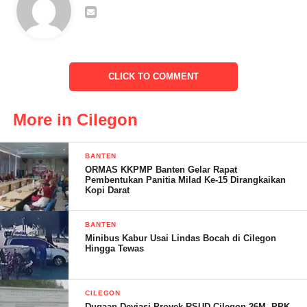
adalah program dalam tahunan partai, dimana kita berkomitmen
bersama-sama bergotong-royong untuk memenangkan PDI
Perjuangan kedepan serta target kursi bisa bertambah tahun
2024,” tutur Ketua DPC PDIP
CLICK TO COMMENT
More in Cilegon
BANTEN
ORMAS KKPMP Banten Gelar Rapat
Pembentukan Panitia Milad Ke-15 Dirangkaikan
Kopi Darat
BANTEN
Minibus Kabur Usai Lindas Bocah di Cilegon
Hingga Tewas
Dirungan yang sama Wakil Ketua PDI Perjuangan Provinsi
Banten Hendri Zen turut mengutarakan bahwa kegiatan rakercab
CILEGON
itu adalah salah satu agenda partai kita dari turunan rekernas dan
Dugaan Deviasi Proyek RSUD Cilegon 26M, PPK