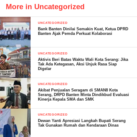
sehingga air di jalur kita menjadi lebih tinggi dari pada kenalpot
More in Uncategorized
dan saringan udara, mengakibatkan motor mogok ditengah
jalan.” Keluhannya usai mendorong motor melewati genangan,
UNCATEGORIZED
Kamis (09/01/2025)
Bank Banten Dinilai Semakin Kuat, Ketua DPRD
Banten Ajak Pemda Perkuat Kolaborasi
Selain pembersihan kendaraan dari air yang masuk ke dalam
UNCATEGORIZED
filter udara dan kenalpot, Andri mengeluhkan sepatu dan celana
Aktivis Beri Batas Waktu Wali Kota Serang: Jika
Tak Ada Ketegasan, Aksi Unjuk Rasa Siap
kerjanya yang menjadi basah lantaran terjebak saat melintasi
Digelar
genangan air.
UNCATEGORIZED
“Selain harus bersihkan motor dari sisa air masuk, saya
Akibat Penjualan Seragam di SMAN8 Kota
Serang, DRPD Banten Minta Dindikbud Evaluasi
mengeluhkan sepatu dan pakaian kerja yang jadi basah.”
Kinerja Kepala SMA dan SMK
Jelasnya.
UNCATEGORIZED
Dewan Yanti Apresiasi Langkah Bupati Serang
Tak Gunakan Rumah dan Kendaraan Dinas
Sementara pedagang yang terdampak oleh genangan air di