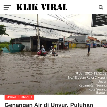
UNCATEGORIZED
Genangan Air di Unyur, Puluhan