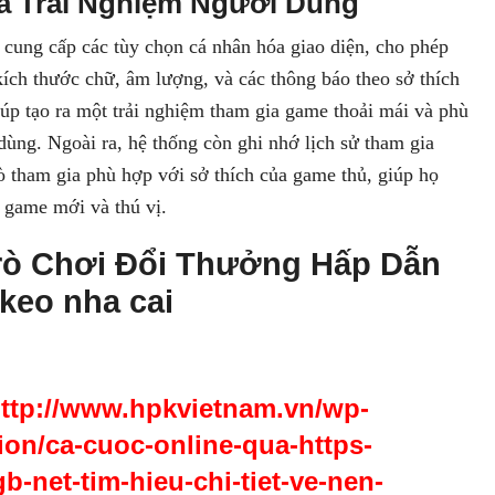
a Trải Nghiệm Người Dùng
cung cấp các tùy chọn cá nhân hóa giao diện, cho phép
kích thước chữ, âm lượng, và các thông báo theo sở thích
iúp tạo ra một trải nghiệm tham gia game thoải mái và phù
dùng. Ngoài ra, hệ thống còn ghi nhớ lịch sử tham gia
ò tham gia phù hợp với sở thích của game thủ, giúp họ
 game mới và thú vị.
rò Chơi Đổi Thưởng Hấp Dẫn
 keo nha cai
ttp://www.hpkvietnam.vn/wp-
ion/ca-cuoc-online-qua-https-
b-net-tim-hieu-chi-tiet-ve-nen-