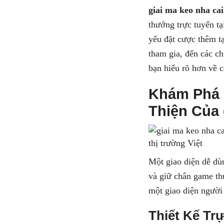
giai ma keo nha cai
thưởng trực tuyến tạ
yếu đặt cược thêm tạ
tham gia, đến các c
bạn hiểu rõ hơn về 
Khám Phá 
Thiện Của 
Một giao diện dễ dùn
và giữ chân game t
một giao diện người
Thiết Kế Tr