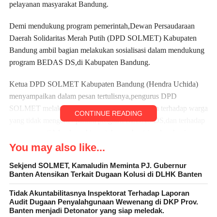
pelayanan masyarakat Bandung.
Demi mendukung program pemerintah,Dewan Persaudaraan
Daerah Solidaritas Merah Putih (DPD SOLMET) Kabupaten
Bandung ambil bagian melakukan sosialisasi dalam mendukung
program BEDAS DS,di Kabupaten Bandung.
Ketua DPD SOLMET Kabupaten Bandung (Hendra Uchida)
menyampaikan dalam pesan tertulisnya,pengurus DPD
SOLMET melakukan sosialisasi kemasyarakatan terhadap warga
CONTINUE READING
yang tidak mengerti / paham program BEDAS DS,dan terhadap
warga yang tidak ada waktu untuk membuat / melengkapi
Administrasi Data kependudukan dan catatan sipil (Dukcapil)
You may also like...
yang merupakan salah satu kebutuhan masyarakat sebagai
Sekjend SOLMET, Kamaludin Meminta PJ. Gubernur
Warga Negara Indonesia (WNI) ucap Hendra Senin (10/06/24)
Banten Atensikan Terkait Dugaan Kolusi di DLHK Banten
Lebih lanjut menurut Hendra,di dalam program BEDAS DS
Tidak Akuntabilitasnya Inspektorat Terhadap Laporan
Audit Dugaan Penyalahgunaan Wewenang di DKP Prov.
meliputi. – Pembuatan Akte Kelahiran 0-10 tahun
Banten menjadi Detonator yang siap meledak.
– Akte Kematian. – Booking Antrian