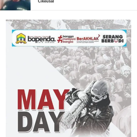
Cikeusal
Hendra menambahkan “semoga keberadaan SOLMET di
Provinsi, Kabupaten dan Kota di Indonesia bisa membantu serta
memfasilitasi kesusahan masyarakat. Menuju Indonesia
Emas”imbuhnya
“Salam Persaudaraan dari DPD SOLIDARITAS MERAH
PUTIH KABUPATEN BANDUNG.Semoga SOLMET JAYA
SELALU”,tutupnya.
(Suprani – RG)
Post Views:
14