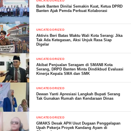
UNCATEGORIZED
Bank Banten Dinilai Semakin Kuat, Ketua DPRD
Banten Ajak Pemda Perkuat Kolaborasi
UNCATEGORIZED
Aktivis Beri Batas Waktu Wali Kota Serang: Jika
Tak Ada Ketegasan, Aksi Unjuk Rasa Siap
Digelar
UNCATEGORIZED
Akibat Penjualan Seragam di SMAN8 Kota
Serang, DRPD Banten Minta Dindikbud Evaluasi
Kinerja Kepala SMA dan SMK
Sesuai arahan Ketum SOLMET Silvester Matutina, SH, dan
Sekjend SOLMET Kamaluddin, SE bahwa SOLMET itu.
UNCATEGORIZED
– BERSAUDARA. —
Dewan Yanti Apresiasi Langkah Bupati Serang
BERJUANG UNTUK RAKYAT. – KERJA
Tak Gunakan Rumah dan Kendaraan Dinas
NYATA. – RAWAT
PANCASILA – MENJAGA NKRI
UNCATEGORIZED
Sesuai dalam AD / ART SOLIDARITAS
GMAKS Desak APH Usut Dugaan Penggelapan
MERAH PUTIH,tandasnya.
Upah Pekerja Proyek Kandang Ayam di