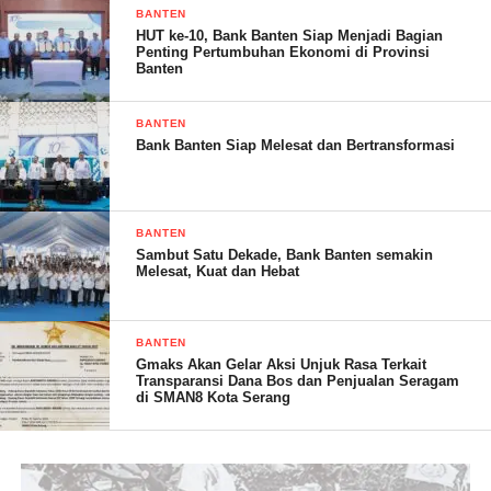
untuk diganti pada pejabat yang tepat yang mempunyai integritas
BANTEN
dan komitmen yang kuat untuk membangun iklim investasi di
HUT ke-10, Bank Banten Siap Menjadi Bagian
Penting Pertumbuhan Ekonomi di Provinsi
Banten yang aman, nyaman dan kondusif.
Banten
BANTEN
Bank Banten Siap Melesat dan Bertransformasi
Hermawan – RG
Post Views:
11
BANTEN
Sambut Satu Dekade, Bank Banten semakin
Melesat, Kuat dan Hebat
BANTEN
Gmaks Akan Gelar Aksi Unjuk Rasa Terkait
Transparansi Dana Bos dan Penjualan Seragam
di SMAN8 Kota Serang