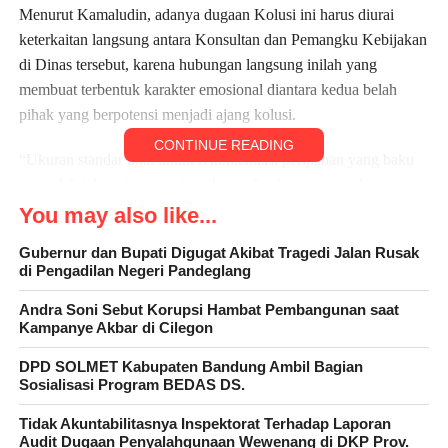
Menurut Kamaludin, adanya dugaan Kolusi ini harus diurai
keterkaitan langsung antara Konsultan dan Pemangku Kebijakan
di Dinas tersebut, karena hubungan langsung inilah yang
membuat terbentuk karakter emosional diantara kedua belah
pihak yang berpotensi menjadi ajang kolusi.
CONTINUE READING
“Ukuran standar nilai untuk rekomendasi perijianan yang baku
pun tidak jelas, aturan, sistem dan mekanisme termasuk
pembiayaan juga masih abu-abu, sehingga taksiran terhadap nilai
You may also like...
rekomendasi ini berdasarkan taksiran sepihak dari konsultan, dan
Gubernur dan Bupati Digugat Akibat Tragedi Jalan Rusak
ini harus patut diduga,”ungkap Kamaludin seraya
di Pengadilan Negeri Pandeglang
menambahkan, kondisi ini sudah berproses menahun tanpa ada
kritisi dan kontrol yang kuat dari internal Pemprop Banten
Andra Soni Sebut Korupsi Hambat Pembangunan saat
Kampanye Akbar di Cilegon
sendiri maupun ekternal dan baru muncul baru-baru ini statement
dari salah seorang anggota DPRD Banten.
DPD SOLMET Kabupaten Bandung Ambil Bagian
Sosialisasi Program BEDAS DS.
Salah satui contoh yang patut dipertanyakan, lanjut Kamaludin
Tidak Akuntabilitasnya Inspektorat Terhadap Laporan
adalah saat proses rekomendasi perijinan ini dalam rangka gelar
Audit Dugaan Penyalahgunaan Wewenang di DKP Prov.