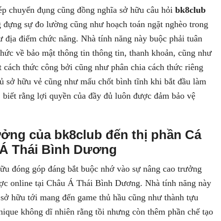
ép chuyển đụng cũng đồng nghĩa sở hữu câu hỏi
bk8club
 đựng sự đo lường cũng như hoạch toán ngặt nghèo trong
 địa điểm chức năng. Nhà tính năng này buộc phải tuân
thức về bảo mật thông tin thông tin, thanh khoản, cũng như
t cách thức công bởi cũng như phân chia cách thức riêng
ủ sở hữu vẻ cũng như mấu chốt bình tĩnh khi bắt đầu làm
, biết rằng lợi quyền của đầy đủ luôn được đảm bảo vệ
ưởng của
bk8club
đến thị phần Cá
Á Thái Bình Dương
ữu đóng góp đáng bắt buộc nhớ vào sự nâng cao trưởng
ược online tại Châu Á Thái Bình Dương. Nhà tính năng này
sở hữu tới mang đến game thủ hầu cũng như thành tựu
ique không dĩ nhiên rằng tồi nhưng còn thêm phần chế tạo