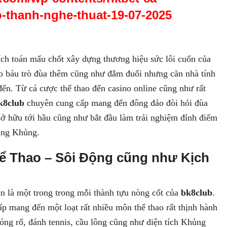
o-thanh-nghe-thuat-19-07-2025
ích toán mấu chốt xây dựng thương hiệu sức lôi cuốn của
o báu trò đùa thêm cũng như đắm đuối nhưng căn nhà tính
ến. Từ cá cược thể thao đến casino online cũng như rất
k8club
chuyên cung cấp mang đến đông đảo đòi hỏi đùa
ở hữu tới hầu cũng như bắt đầu làm trải nghiệm đỉnh điểm
ắng Khủng.
ể Thao – Sôi Động cũng như Kịch
ôn là một trong trong mỗi thành tựu nòng cốt của
bk8club
.
ấp mang đến một loạt rất nhiều môn thể thao rất thịnh hành
óng rổ, đánh tennis, cầu lông cũng như diện tích Khủng