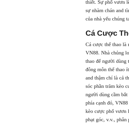
thiết. Sự phổ vươn 
sự nhàm chán and tì
của nhà yếu chúng t
Cá Cược Thể
Cá cược thể thao là
VN88. Nhà chủng loạ
thao để người dùng 
đông môn thể thao í
and thậm chí là cả t
sóc phần trăm kèo cư
người dùng cầm bắt 
phía cạnh đó, VN88
kèo cược phổ vươn l
phạt góc, v.v., phân