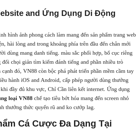
Website and Ứng Dụng Di Động
hình hình ảnh phong cách làm mang đến sản phẩm trang web
iện, hài lòng and trong khoảng phía trên đầu đến chân mới
ời dùng mang danh tiếng. màu sắc phối hợp, bố cục riêng
 đối chọi giản tìm kiếm đánh tiếng and phần nhiều trò
a cạnh đó, VN88 còn bộc phá phát triển phần mềm cầm tay
iều hành iOS and Android, cấp phép người dùng thưởng
 khi đầy đủ khu vực, Chỉ Cần liên kết internet. Ứng dụng
ủng loại VN88
chế tạo tiêu bớt hóa mang đến screen nhỏ
inh thưởng thức quyến rũ and ko cướp lag.
hẩm Cá Cược Đa Dạng Tại