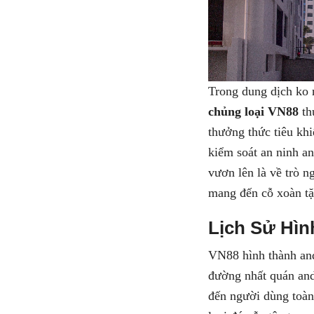
Trong dung dịch ko 
chủng loại VN88
th
thưởng thức tiêu kh
kiểm soát an ninh a
vươn lên là về trò 
mang đến cỗ xoàn t
Lịch Sử Hìn
VN88 hình thành and
đường nhất quán an
đến người dùng toàn