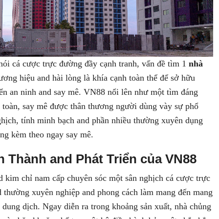
nói cá cược trực đường đầy cạnh tranh, vấn đề tìm 1
nhà
ương hiệu and hài lòng là khía cạnh toàn thể để sở hữu
iển an ninh and say mê. VN88 nổi lên như một tìm đáng
n toàn, say mê được thân thương người dùng vày sự phổ
nghịch, tính minh bạch and phần nhiều thường xuyên dụng
ặng kèm theo ngay say mê.
h Thành and Phát Triển của VN88
 kim chỉ nam cấp chuyên sóc một sân nghịch cá cược trực
d thường xuyên nghiệp and phong cách làm mang đến mang
 dung dịch. Ngay diễn ra trong khoảng sản xuất, nhà chủng