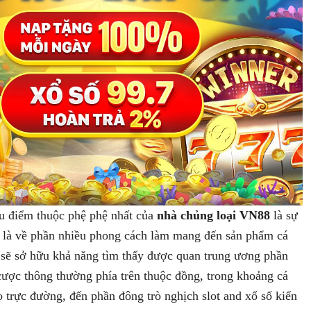
u điểm thuộc phệ phệ nhất của
nhà chủng loại VN88
là sự
 là về phần nhiều phong cách làm mang đến sản phẩm cá
sẽ sở hữu khả năng tìm thấy được quan trung ương phần
 cược thông thường phía trên thuộc đồng, trong khoảng cá
o trực đường, đến phần đông trò nghịch slot and xổ số kiến