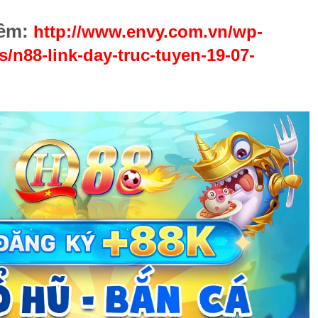
hêm:
http://www.envy.com.vn/wp-
s/n88-link-day-truc-tuyen-19-07-