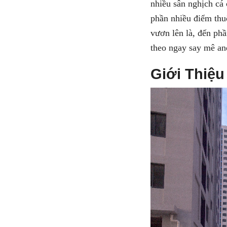
nhiều sân nghịch cá 
phần nhiều điểm thu
vươn lên là, đến p
theo ngay say mê an
Giới Thiệ