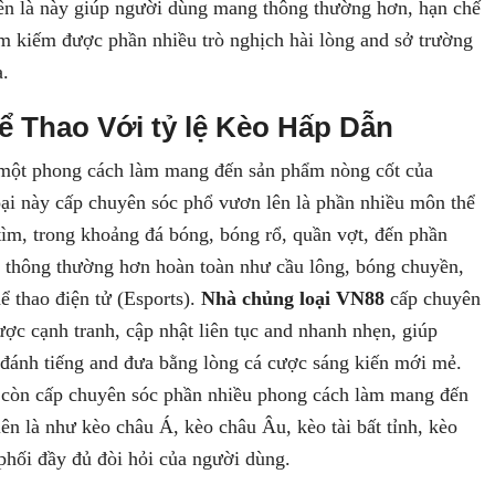
lên là này giúp người dùng mang thông thường hơn, hạn chế
m kiếm được phần nhiều trò nghịch hài lòng and sở trường
a.
 Thao Với tỷ lệ Kèo Hấp Dẫn
 một phong cách làm mang đến sản phẩm nòng cốt của
i này cấp chuyên sóc phổ vươn lên là phần nhiều môn thể
tìm, trong khoảng đá bóng, bóng rổ, quần vợt, đến phần
t thông thường hơn hoàn toàn như cầu lông, bóng chuyền,
hể thao điện tử (Esports).
Nhà chủng loại VN88
cấp chuyên
ợc cạnh tranh, cập nhật liên tục and nhanh nhẹn, giúp
đánh tiếng and đưa bằng lòng cá cược sáng kiến mới mẻ.
 còn cấp chuyên sóc phần nhiều phong cách làm mang đến
ên là như kèo châu Á, kèo châu Âu, kèo tài bất tỉnh, kèo
 phối đầy đủ đòi hỏi của người dùng.