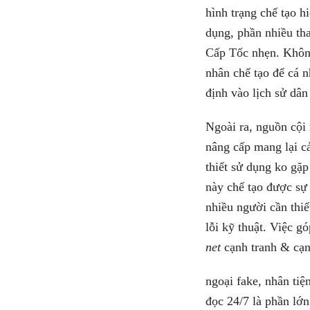
hình trạng chế tạo h
dụng, phần nhiều th
Cấp Tốc nhẹn. Khôn
nhân chế tạo để cá 
định vào lịch sử dân
Ngoài ra, nguồn cội
nâng cấp mang lại c
thiết sử dụng ko gặp
này chế tạo được sự
nhiều người cần thi
lỗi kỹ thuật. Việc 
net
cạnh tranh & cạnh
ngoại fake, nhân ti
đọc 24/7 là phần lớ