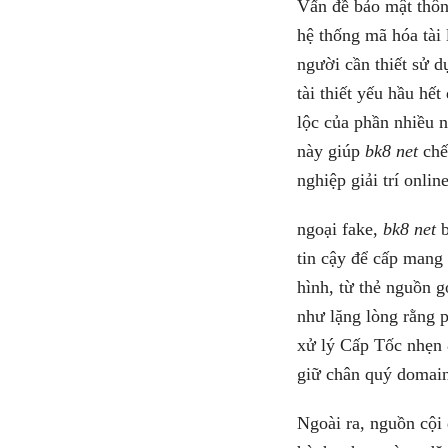
Vấn đề bảo mật thông
hệ thống mã hóa tài 
người cần thiết sử d
tài thiết yếu hầu h
lộc của phần nhiều 
này giúp
bk8 net
chế
nghiệp giải trí online
ngoại fake,
bk8 net
b
tin cậy để cấp mang
hình, từ thẻ nguồn 
như lặng lòng rằng p
xử lý Cấp Tốc nhẹn 
giữ chân quý domain
Ngoài ra, nguồn cội