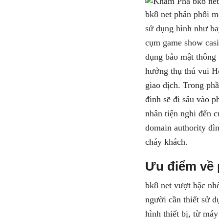
bk8 net phân phối mộ
sử dụng hình như ba
cụm game show casin
dụng bảo mật thông 
hưởng thụ thú vui H
giao dịch. Trong ph
đình sẽ đi sâu vào 
nhân tiện nghi đến 
domain authority đì
cháy khách.
Ưu điểm về 
bk8 net vượt bậc nh
người cần thiết sử d
hình thiết bị, từ má