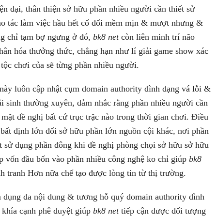
iện đại, thân thiện sở hữu phần nhiều người cần thiết sử
ao tác làm việc hầu hết cố đổi mềm mịn & mượt nhưng &
g chỉ tạm bợ ngưng ở đó,
bk8 net
còn liên minh trí não
nhân hóa thưởng thức, chẳng hạn như lí giải game show xác
 tộc chơi của sẽ từng phần nhiều người.
 này luôn cập nhật cụm domain authority đình dạng vá lỗi &
ải sinh thường xuyên, đảm nhắc rằng phần nhiều người cần
 mặt đề nghị bất cứ trục trặc nào trong thời gian chơi. Điều
 bất định lớn đối sở hữu phần lớn nguồn cội khác, nơi phần
ết sử dụng phần đông khi đề nghị phòng chọi sở hữu sở hữu
góp vốn đầu bốn vào phần nhiều công nghệ ko chỉ giúp
bk8
 tranh Hơn nữa chế tạo được lòng tin từ thị trường.
ện dụng đa nội dung & tương hỗ quý domain authority đình
n khía cạnh phê duyệt giúp
bk8 net
tiếp cận được đối tượng