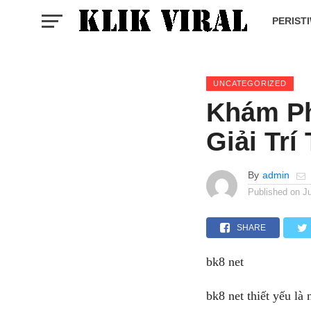
PERIST
UNCATEGORIZED
Khám Ph
Giải Trí
By
admin
Published on
Ju
SHARE
bk8 net
bk8 net thiết yếu là