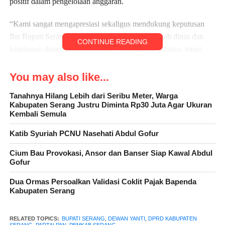
positif dalam pengelolaan anggaran.
“Kami sangat mengapresiasi sekaligus mendukung keputusan
Ibu Bupati Serang yang tidak menggunakan rumah dinas dan
CONTINUE READING
kendaraan dinas. Ini bukan hanya soal fasilitas jabatan, tetapi
juga bentuk kepedulian dan komitmen moral seorang pemimpin
terhadap masyarakat,” ujar Yanti.
You may also like...
Tanahnya Hilang Lebih dari Seribu Meter, Warga
Sekretaris Komisi II sekaligus Sekretaris Fraksi PAN DPRD
Kabupaten Serang Justru Diminta Rp30 Juta Agar Ukuran
Kabupaten Serang ini menilai, pengalihan anggaran fasilitas
Kembali Semula
dinas ke program yang menyentuh langsung kebutuhan publik
Katib Syuriah PCNU Nasehati Abdul Gofur
adalah langkah yang sangat tepat.
Cium Bau Provokasi, Ansor dan Banser Siap Kawal Abdul
Ia mendorong agar efisiensi anggaran tersebut dialokasikan ke
Gofur
beberapa sektor prioritas, di antaranya:
Dua Ormas Persoalkan Validasi Coklit Pajak Bapenda
Kabupaten Serang
Infrastruktur
: Pembangunan dan perbaikan
infrastruktur lingkungan.
RELATED TOPICS:
BUPATI SERANG
,
DEWAN YANTI
,
DPRD KABUPATEN
Sosial
: Program bantuan Rumah Tidak Layak
SERANG
,
PARTAI PAN
,
PEMKAB SERANG