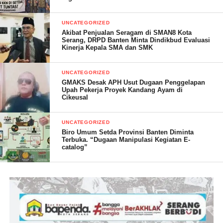
budaya positif di seluruh lini birokrasi pemerintahan Kabupaten
Serang.
UNCATEGORIZED
Akibat Penjualan Seragam di SMAN8 Kota
Serang, DRPD Banten Minta Dindikbud Evaluasi
“Kami di DPRD tentu akan terus mendukung langkah-langkah
Kinerja Kepala SMA dan SMK
pemerintah daerah yang bertujuan untuk kepentingan masyarakat
luas. Semoga kebijakan ini menjadi inspirasi dalam membangun
UNCATEGORIZED
pemerintahan yang amanah, sederhana, dan dekat dengan
GMAKS Desak APH Usut Dugaan Penggelapan
Upah Pekerja Proyek Kandang Ayam di
rakyat,” tutupnya.
Cikeusal
UNCATEGORIZED
Biro Umum Setda Provinsi Banten Diminta
Editor: Dinar
Terbuka. “Dugaan Manipulasi Kegiatan E-
catalog”
Post Views:
39