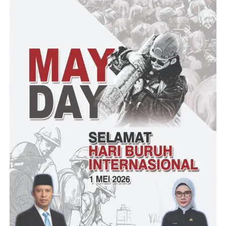
dari sekarang, sampai Acara Silahturahmi Nasional Nusantara
Bersatu berlangsung Sabtu 26 November 2022 hingga selesai
acara bahkan sampai tanggap darurat gempa dinyatakan
selesai.Doa bersama Untuk Cianjur direncanakan dipimpin oleh
Habib Lutfi Bin Yahya dan Pengumpulan Donasi akan dibuka
untuk seluruh peserta hingga Presiden Jokowi dan juga
masyarakat umum. Dan kami juga memberikan Apresiasi kepada
semua pihak yang sudah turun membantu sejak awal terjadinya
Gempa Bumi di Cianjur terlebih kepada Presiden Jokowi yang
cepat merespon dan telah terjun langsung kemarin mengunjungi
para korban bencana dan berjanji akan membangun kembali
semua bangunan baik rumah,kantor maupun fasilitas umum
secepatnya “tandasnya.
“Silfester Matutina yang juga Penanggungjawab Deklarasi Setia
Tegak Lurus Jokowi”
Suprani/RG