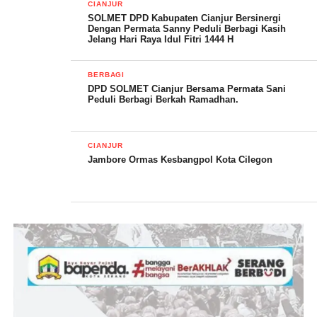
Ambulance , dari Komunitas Relawan dan bekerjasama dengan
CIANJUR
SOLMET DPD Kabupaten Cianjur Bersinergi
berbagai pihak.Dan tidak sedikit relawan yang berdomisili di
Dengan Permata Sanny Peduli Berbagi Kasih
Cianjur yang turut menjadi korban termasuk dari Anggota dan
Jelang Hari Raya Idul Fitri 1444 H
Pengurus Solmet DPD Cianjur namun mereka juga masih tetap
bahu membahu menolong para korban lainnya,tuturnya.
BERBAGI
DPD SOLMET Cianjur Bersama Permata Sani
Peduli Berbagi Berkah Ramadhan.
CIANJUR
Jambore Ormas Kesbangpol Kota Cilegon
Lebih lanjut Silfestwe menyampaikan ,kita terus akan
membantu,sebagian Relawan bahkan akan tinggal di Cianjur