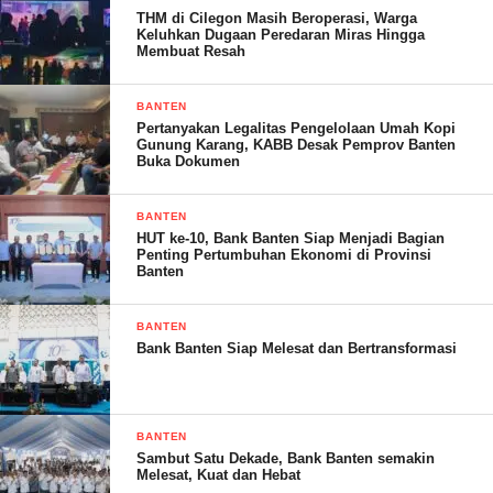
THM di Cilegon Masih Beroperasi, Warga
Kemudian, lanjut Saeful Bahri. Pihaknya meminta agar Kepala
Keluhkan Dugaan Peredaran Miras Hingga
Membuat Resah
Kanwil ATR/BPN Provinsi Banten agar bertanggung jawab atas
dugaan Pungutan Liar (Pungli) dengan meminta uang Rp10 juta
BANTEN
pada program PTSL, serta menindak oknum – oknum pegawai
Pertanyakan Legalitas Pengelolaan Umah Kopi
ATR/BPN Kabupaten Serang yang memanfaat jabatan dan tidak
Gunung Karang, KABB Desak Pemprov Banten
Buka Dokumen
peduli atas adanya laporan dari masyarakat yang diduga mereka
ada main dengan pihak oknum staf notaris yang akhirnya
BANTEN
merugikan masyarakat.
HUT ke-10, Bank Banten Siap Menjadi Bagian
Penting Pertumbuhan Ekonomi di Provinsi
Banten
“Terakhir, kami meminta Aparat Penegak Hukum Baik
Kepolisian dan Kejaksaan Agar Melakukan Penyelidikan Terkait
BANTEN
Kegiatan Pendaftaran Tanah Sistematis Lengkap (Ptsl) di
Bank Banten Siap Melesat dan Bertransformasi
ATR/Badan Pertanahan Nasional Kabupaten Serang,” tegasnya.
Bahri mengatakan, adapun bentuk aksi tersebut, berupa Orasi
Dan Pembagian Realese, serta Pernyataan Sikap. Untuk Titik
BANTEN
Sambut Satu Dekade, Bank Banten semakin
Kumpul pihaknya menentukan di Stadion Maulana Yusuf
Melesat, Kuat dan Hebat
Serang.