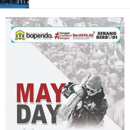
“Aksi ini kami mengerahkan sekitar 100 orang masa aksi dengan
Satu Unit Kendaran Pengeras Suara (mobil komando), 20 Unit
Kendaraan roda empat, dan 50 unit Kendaraan roda dua, serta
Bendera, dan Spanduk, Karton, Realese,” jelasnya. (Dinar)
Post Views:
22