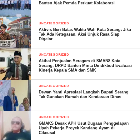
C. PK ekonomi kreatif
Banten Ajak Pemda Perkuat Kolaborasi
1. SMKN 4 kabupaten Tangerang
2. SMKN 3 tangsel
UNCATEGORIZED
Aktivis Beri Batas Waktu Wali Kota Serang: Jika
D. Pk kerjasama luar negeri
Tak Ada Ketegasan, Aksi Unjuk Rasa Siap
1. SMKN 1 Cilegon
Digelar
E. Pk lainnya
UNCATEGORIZED
1. SMKN 2 Pandeglang
Akibat Penjualan Seragam di SMAN8 Kota
Serang, DRPD Banten Minta Dindikbud Evaluasi
Kinerja Kepala SMA dan SMK
“Menurut kami ini tidak selaras dengan Permendikbud
No.40/2021, dan Kami sangat mengecam tindakan Abuse of
UNCATEGORIZED
power. ” Ungkapnya.
Dewan Yanti Apresiasi Langkah Bupati Serang
Tak Gunakan Rumah dan Kendaraan Dinas
Untuk itu, Saeful meminta Kementerian Pendidikan dan
Kebudayaan Riset dan Teknologi (Kemendikbudristek) untuk
UNCATEGORIZED
turun tangan menyikapi rotasi, mutasi dan promosi jajaran
GMAKS Desak APH Usut Dugaan Penggelapan
Kepala Sekolah Tingkat SMAN dan SMKN serta SKhN di
Upah Pekerja Proyek Kandang Ayam di
Cikeusal
lingkup Dinas Pendidikan Provinsi Banten.