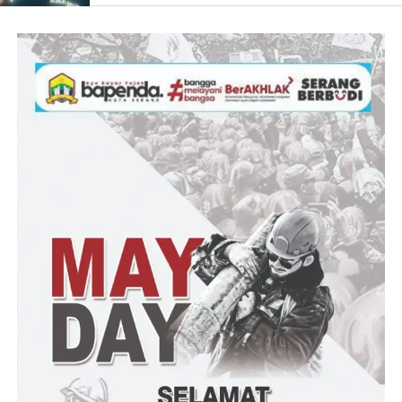
“Rotasi kemarin jelas merugikan kepada para Kepala Sekolah,
selain belum menyelesaikan programnya juga dimutasikan ke
sekolah Yaang jauh.” Papar Ketum GMAKS
“Seperti diketahui, Kepala SMKN 3 Cilegon dipindahkan ke
SMKN Ciruas, Kepala SMKN 4 Cilegon dipindahkan ke
SMKN 5 Kota Serang, Kepala SMKN 1 Pulo Ampel
dipindahkan ke SMKN Kragilan dan lainnya. ” Tandasnya
Post Views:
11