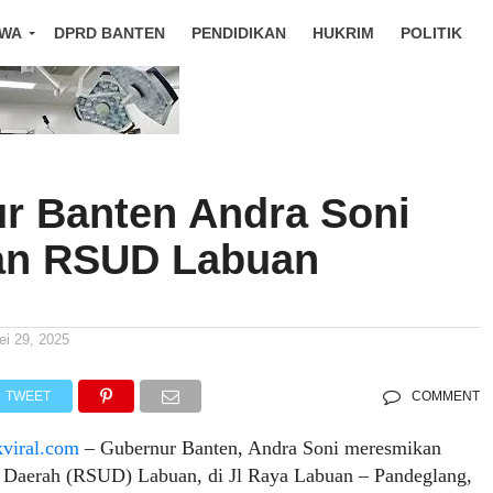
IWA
DPRD BANTEN
PENDIDIKAN
HUKRIM
POLITIK
r Banten Andra Soni
an RSUD Labuan
ei 29, 2025
TWEET
COMMENT
kviral.com
– Gubernur Banten, Andra Soni meresmikan
aerah (RSUD) Labuan, di Jl Raya Labuan – Pandeglang,