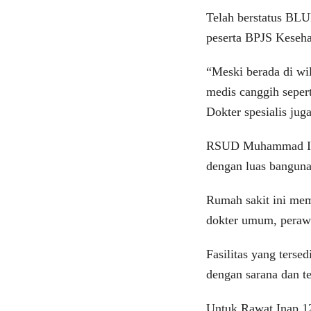
Telah berstatus BL
peserta BPJS Keseha
“Meski berada di wil
medis canggih sepert
Dokter spesialis juga
RSUD Muhammad Irsy
dengan luas banguna
Rumah sakit ini memil
dokter umum, perawat
Fasilitas yang tersed
dengan sarana dan t
Untuk Rawat Inap 12