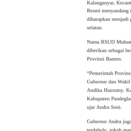
Kalanganyar, Kecam
Resmi menyandang 
diharapkan menjadi 
selatan.
Nama RSUD Muhamma
diberikan sebagai b
Provinsi Banten.
“Pemerintah Provinsi
Gubernur dan Wakil
Andika Hazrumy. Ka
Kabupaten Pandeglan
ujar Andra Soni.
Gubernur Andra juga
terdahulu, tokoh ma