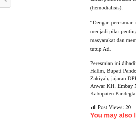
(hemodialisis).
“Dengan peresmian 
menjadi pilar penti
masyarakat dan memp
tutup Ati.
Peresmian ini dihad
Halim, Bupati Pande
Zakiyah, jajaran D
Anwar KH. Embay Mu
Kabupaten Pandeglan
Post Views:
20
You may also li