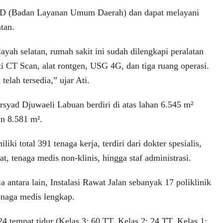
UD (Badan Layanan Umum Daerah) dan dapat melayani
tan.
ayah selatan, rumah sakit ini sudah dilengkapi peralatan
i CT Scan, alat rontgen, USG 4G, dan tiga ruang operasi.
 telah tersedia,” ujar Ati.
ad Djuwaeli Labuan berdiri di atas lahan 6.545 m²
n 8.581 m².
iki total 391 tenaga kerja, terdiri dari dokter spesialis,
, tenaga medis non-klinis, hingga staf administrasi.
ia antara lain, Instalasi Rawat Jalan sebanyak 17 poliklinik
enaga medis lengkap.
4 tempat tidur (Kelas 3: 60 TT, Kelas 2: 24 TT, Kelas 1: