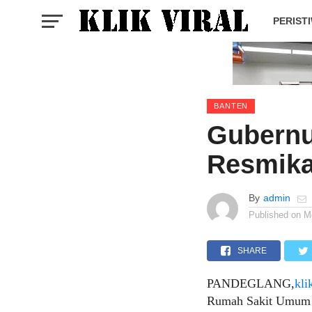
PERIST
BANTEN
Gubernu
Resmik
By
admin
Published on
M
SHARE
PANDEGLANG,
kli
Rumah Sakit Umum D