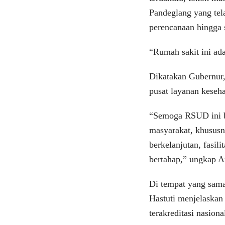
Pandeglang yang te
perencanaan hingga 
“Rumah sakit ini ad
Dikatakan Gubernu
pusat layanan keseha
“Semoga RSUD ini b
masyarakat, khususn
berkelanjutan, fasil
bertahap,” ungkap A
Di tempat yang sama
Hastuti menjelaska
terakreditasi nasion