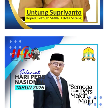
BUMDEs Moponuwa dapat berjalan sesuai fungsinya, yakni
mengayomi serta meningkatkan perekonomian desa dan warga
masyarakat Pone.
“ Alhamdulillah, Kita berharap BUMDes desa Pone seperti
BUMDes di daerah lain, yang berkembang lebih baik serta dapat
menghasilkan PAD bagi desa. Maka sewajarnya saya selaku
Pemerintah Desa Pone memiliki harapan yang sama, bahwa
BUMDes Moponuwa bisa semakin berkembang dan berjalan ke
arah lebih baik melalui program yang dibangun dan berimbas
pada meningkatnya roda perekonomian desa,” tutup Kades
Saiful Daud yang begitu akrab dengan awak media ini.
( IDA )
Post Views:
11