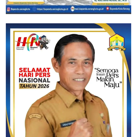
Usai kegiatan Kepala Desa Pone, Bapak Saiful Daud di temui
diruang kerjanya mengatakan, Dirinya sangat berharap agar
semua stakeholder dan eleman masyarakat yang ada di Desa
Pone ikut berperan aktif, bekerjasama dan bersinergi untuk
membangun BUMDes Desa Pone ke arah lebih baik lagi. Hal
itu, sambungnya akan terealisasikan melalui gerakan serta
program-program strategis ke depannya agar perekonomian desa
khusus Desa Pone kedepannya dapat lebih dikembangkan.
Karna menurut Kades Bapak Saiful Daud Bumdes merupakan
wadah dan hadir untuk mengorganisir rakyat desa terlebih guna
meningkatkan semangat warga dalam mengembangkan ekonomi
bersama. BUMDes juga adalah badan usaha yang ada di desa
dan dibentuk oleh Pemerintahan Desa bersama masyarakat desa,
maka itu kita butuhkan sinergitas, kolaborasi dan kekompakan
dalam menjalankan roda BUMDes. Ia pun mengharapkan