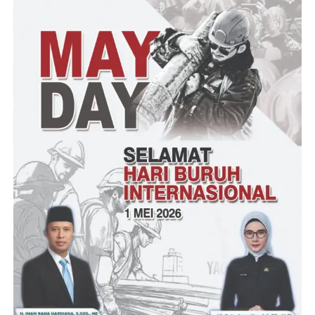
“Mudah-mudahan ke depan, saya bersama teman-teman
pengurus akan mengembangkan BUMDes Desa Pone agar
manfaatnya dapat lebih dirasakan warga begitupula dibutuhkan
dukungan dan supportnya agar program-program ke depan bisa
lebih efektif. Saya berjanji melanjutkan program yang sudah baik
serta akan mengembangkan program lainnya yang berbasis
kesejahteraan. Sebab BUMDes Desa Pone Moponuwa bukan
lagi rintisan tetapi lebih ke arah percepatan,” ujar Mohammad.