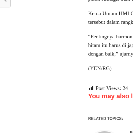
Ketua Umum HMI Cab
tersebut dalam rang
“Pentingnya harmoni
hitam itu harus di j
dengan baik,” ujarn
(YEN/RG)
Post Views:
24
You may also li
RELATED TOPICS: