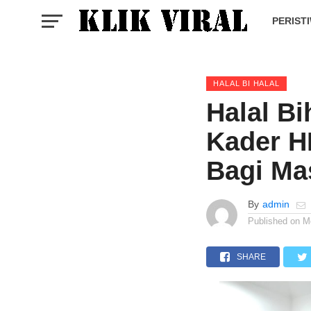
PERIST
HALAL BI HALAL
Halal Bi
Kader H
Bagi Ma
By
admin
Published on
M
SHARE