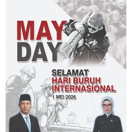
Saat diwawancara oleh awak media melalui telepon selular
(4/1/23) Hendra pun mengatakan bahwa statement Jimly saat ini
bertolak belakang dengan apa yang dikatakannya delapan tahun
yang lalu ( dikutip dari Tempo, Rabu 8 Oktober 2014 ), sehingga
Hendra berasumi bahwa statement Jimly saat ini karena ada
unsur kepentingan pribadi atau golongan.
untuk diketahui bahwa jauh sebelumnya, Jimly punya pendapat
lain yang bertolak belakang dengan pernyataannya saat ini. Kala
itu, Jimly pernah mengatakan, bahwa pemakzulan sulit terjadi
selama Presiden tidak terbukti melanggar hukum dan korupsi.
“Membutuhkan persetujuan tiga per empat anggota MPR untuk
melakukannya, sulit dibayangkan pemakzulan terjadi di