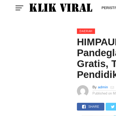
PERIST
DAERAH
HIMPAU
Pandegl
Gratis,
Pendidi
By
admin
Published on
M
SHARE