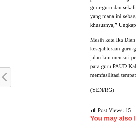
guru-guru dan sekal
yang mana ini sebag
khususnya,” Ungkap
Masih kata Ika Dian
kesejahteraan guru-
jalan lain mencari p
para guru PAUD Kabu
memfasilitasi tempa
(YEN/RG)
Post Views:
15
You may also li