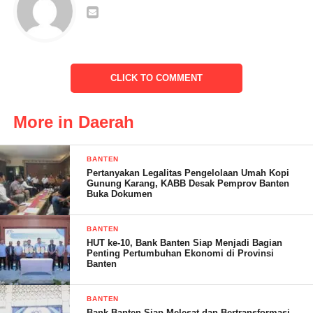
antar remaja di wilayah tersebut.
“Selain melakukan sosialisasi kami juga mengadakan himbauan
kepada para siswa-siswi tidak mudah terprovokasi dan
melakukan tawuran antar remaja yang dapat merugikan dirinya
CLICK TO COMMENT
dan orang lain, “terang Danramil.
More in Daerah
BANTEN
Pertanyakan Legalitas Pengelolaan Umah Kopi
Gunung Karang, KABB Desak Pemprov Banten
Buka Dokumen
BANTEN
HUT ke-10, Bank Banten Siap Menjadi Bagian
Penting Pertumbuhan Ekonomi di Provinsi
Banten
Menurutnya, saat ini beredar adanya issue siswa SLTA yang
BANTEN
Bank Banten Siap Melesat dan Bertransformasi