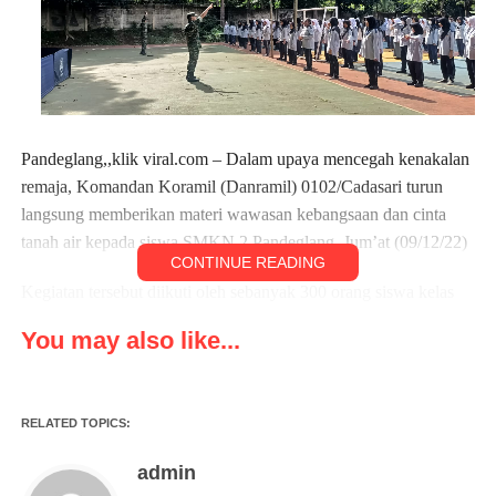
Pandeglang,,klik viral.com – Dalam upaya mencegah kenakalan
remaja, Komandan Koramil (Danramil) 0102/Cadasari turun
langsung memberikan materi wawasan kebangsaan dan cinta
tanah air kepada siswa SMKN 2 Pandeglang, Jum’at (09/12/22)
CONTINUE READING
Kegiatan tersebut diikuti oleh sebanyak 300 orang siswa kelas
10 dan kelas 11 bertempat di lapangan SMKN 2 Pandeglang
You may also like...
jalan lintas AMD Kelurahan Kabayan Kecamatan Pandeglang
Banten.
Danramil 0102/Cadasari Kapten Arm. Aded Sutendi
RELATED TOPICS:
menyampaikan kegiatan kegiatan yang dilakukan ini untuk
admin
meminimalisir kenakanan remaja dan mengantisipasi tawuran