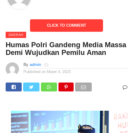
Bingkai Negara Kesatuan Republik Indonesia,” ungkap
Kadivhumas Polri di lokasi Rakernis Divisi Humas Polri,
Kadivhumas mengingatkan, menjaga kondusifitas adalah tugas
CLICK TO COMMENT
bersama. Hal itu harus disadari oleh seluruh pihak, mengingat
DAERAH
situasi politik yang mulai hangat sudah mulai terjadi saat ini.
Humas Polri Gandeng Media Massa
Demi Wujudkan Pemilu Aman
By
admin
Published on
Maret 4, 2023