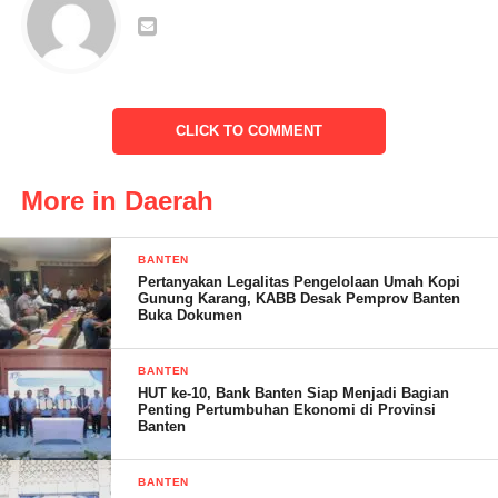
bagaimana menunjukan pemilu yang aman yang tetap menjaga
Bingkai Negara Kesatuan Republik Indonesia,” ungkap
Kadivhumas Polri di lokasi Rakernis Divisi Humas Polri,
Kadivhumas mengingatkan, menjaga kondusifitas adalah tugas
CLICK TO COMMENT
bersama. Hal itu harus disadari oleh seluruh pihak, mengingat
situasi politik yang mulai hangat sudah mulai terjadi saat ini.
More in Daerah
BANTEN
Pertanyakan Legalitas Pengelolaan Umah Kopi
Gunung Karang, KABB Desak Pemprov Banten
Buka Dokumen
BANTEN
HUT ke-10, Bank Banten Siap Menjadi Bagian
Penting Pertumbuhan Ekonomi di Provinsi
Banten
BANTEN