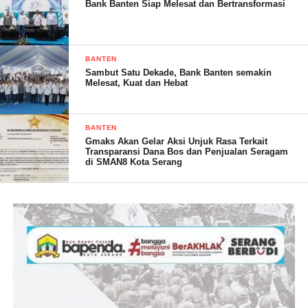
Bank Banten Siap Melesat dan Bertransformasi
Ia mengingatkan, pelajaran pada Pemilu 2019 bahwa polarisasi,
politik berita, kampanye hitam, hoaks, sempat terjadi. Ancaman-
BANTEN
ancaman itu harus diperangi bersama jelang Pemilu 2024,
Sambut Satu Dekade, Bank Banten semakin
Melesat, Kuat dan Hebat
bahkan usai pemilihan.
“Kepentingan yang lebih besar adalah menjaga keberagaman,
BANTEN
toleransi beragama, dan juga Kesatuan di negara Republik
Gmaks Akan Gelar Aksi Unjuk Rasa Terkait
Transparansi Dana Bos dan Penjualan Seragam
Indonesia,” ujar Kadivhumas.
di SMAN8 Kota Serang
M. Jandan Salim,SE
Post Views:
0