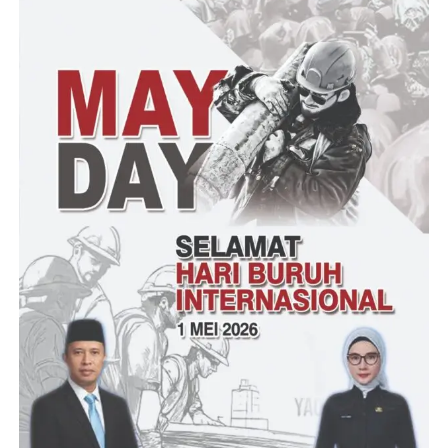
Lebih lanjut lagi Husnimah menjelaskan, saya berharap untuk
STQ tingkat Kelurahan tahun ini semoga menjadi juara 1
ditingkat Kecamatan maupun ditingkat Kota, dan walaupun
tidak dapat juara 1 setidaknya kita masih bisa mempertahankan
juara III ditingkat Kecamatan Ciwandan.
“Saya berpesan kepada Anak-anak dan remaja yang ada di
Lingkungan Kelurahan Tegal Ratu teruslah belajar dan gemar
membaca Al-Quran, bukan hanya sebatas mengikuti lomba
Tilawatil Qur’an saja, akan tetapi terus diamalkan dan diterapkan
dikehidupan sehari-harinya,”Tutup Husnimah.
Irul
Post Views:
21