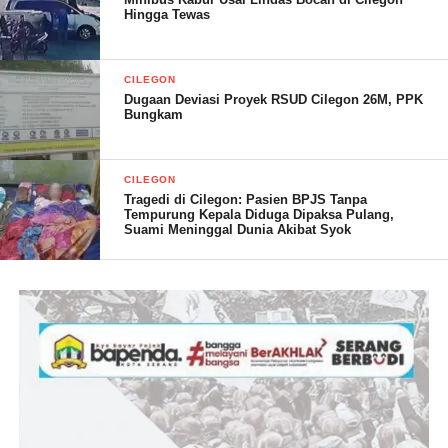
Hingga Tewas
CILEGON
Dugaan Deviasi Proyek RSUD Cilegon 26M, PPK
Bungkam
CILEGON
Tragedi di Cilegon: Pasien BPJS Tanpa
Tempurung Kepala Diduga Dipaksa Pulang,
Suami Meninggal Dunia Akibat Syok
Sementara itu Siti Rogayati Ketua Kader KCM Kelurahan
Warnasari menjelaskan, karena Lurah Warnasari itu baru yah
terus kita para kader KCM Ibu-ibunya belum pada tahu dengan
ibu Lurahnya, maka hari ini kita seluruh kader KCM
mengadakan forum silaturahmi dan liburan keluarga agar para
Ibu-ibu kadernya saling mengenal,” Ucapnya.
Ditempat yang sama Niken Bidan Kelurahan Warnasari