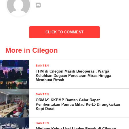
Saat diwawancarai beberapa media Furkon SE Lurah Warnasari
mengatakan, alhamdulillah hari ini kita berkumpul bersama di
Saung Pagem yang berada di Link Kubang Lesung Kulon dalam
rangka memperingati tali silaturahmi dengan seluruh para Kader
CLICK TO COMMENT
KCM Kelurahan Warnasari.
“Dalam kegiatan tersebut para Ibu-ibu Kader melakukan
More in Cilegon
beberapa rangkaian seperti tuker kado, arisan keluarga dan ada
juga penyuluhan kesehatan oleh bidan Kelurahan, mudah
BANTEN
mudahan dengan adanya forum silaturahmi hari ini untuk
THM di Cilegon Masih Beroperasi, Warga
kedepannya ibu kader ibu RT/RW Kelurahan Warnasari bisa
Keluhkan Dugaan Peredaran Miras Hingga
Membuat Resah
terjalin terus silaturahminya dengan baik dan semakin kompak
dalam menjalankan Tugas-tugasnya karena Ibu-ibu kader ini
BANTEN
sangat membantu terkait informasi kesehatan masyarakat
ORMAS KKPMP Banten Gelar Rapat
Kelurahan Warnasari, dan saya berpesan kepada Ibu-ibu kader
Pembentukan Panitia Milad Ke-15 Dirangkaikan
Kopi Darat
KCM ketika di Lingkungannya ada Isu-isu yang kurang baik,
agar para kader tersebut langsung melapor ke bhabinkamtibmas
BANTEN
Kelurahan melalui group whatsup Forum RT/RW.
Minibus Kabur Usai Lindas Bocah di Cilegon