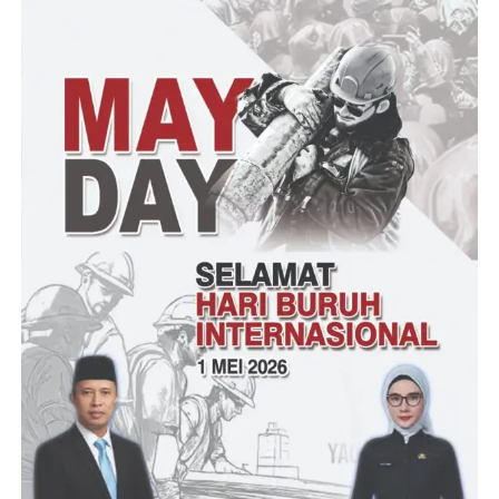
menambahkan, terkait kasus stunting di Lingkungan Kelurahan
Warnasari alhamdulillah sudah berkurang dengan bantuan para
Ibu-ibu kader yang selalu semangat mensosialisasikan kepada
masyarakat di posyandu bagimana pentingnya menjaga
kesehatan, dan hari ini kita kumpul bersama para kader dalam
rangka silaturahmi karena ada beberapa kadernya yang baru,”
Tutupnya.
Irul – RG
Post Views:
19