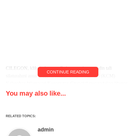
CILEGON, klikviral.com – Dalam rangka menjalin tali
CONTINUE READING
silaturahmi antar anggota Kader Cilegon Mandiri (KCM)
Kelurahan Warnasari Kecamatan Citangkil mengadakan liburan
keluarga di Saung Pagem Link Kubang Lesung Kulon Cilegon,
You may also like...
Sabtu (18/02/2023)
Dalam kegiatan tersebut dirangkaikan dengan beberapa kegiatan
RELATED TOPICS:
seperti, penyuluhan kesehatan oleh bidan Kelurahan, arisan
keluarga, Bagi-bagi kado dan ditutup dengan makan bersama.
admin