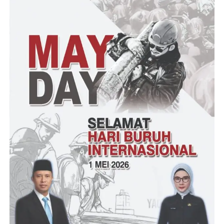
Mengetahui kepala desa Kamasan, ikut menjadi peserta
Muktamar Muhamadiyah dan Aisyiyah di Surakarta Jawa
Tengah, Ati Mulyati, SE, selaku Ketua Tim Inspektorat
Kabupaten Serang, mengungkapkan dalam pesan
WhatsAppnya,” Ko bisa ya padahal masih ada urusan yang lebih
penting berarti dia mah prinsipnya you must go on za ya”
Inspektorat sudah 5 hari ini menunggu kekurangan berkas yang
belum diserahkan oleh Kepala Desa Kamasan,” dalam Pesan
WhatssApnya