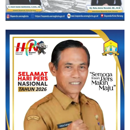
( YEN/RG)
Post Views:
8