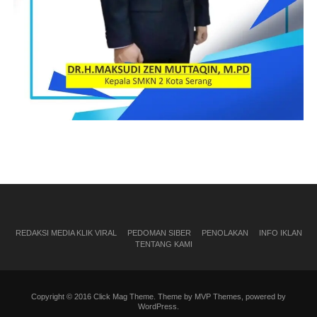
REDAKSI MEDIA KLIK VIRAL
PEDOMAN SIBER
PENOLAKAN
INFO IKLAN
TENTANG KAMI
Copyright © 2016 Click Mag Theme. Theme by MVP Themes, powered by
WordPress.