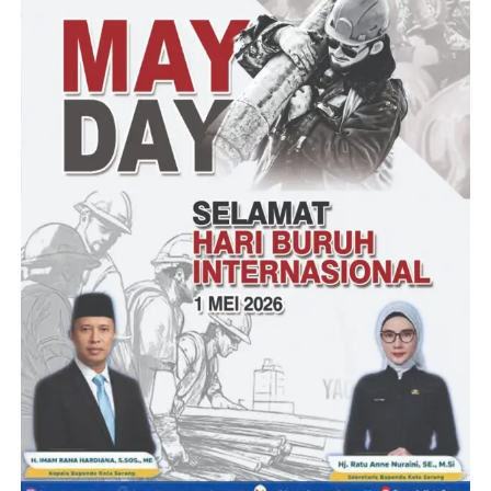
Walaupun saat ini ada harga yang naik itu mekanisme
pasar, bukan karena tidak adanya barang,”harapnya.
“Pergerakan harga itu kan mekanisme pasar. Ya itu
tidak jauh dan terkendali sesuai dengan koridor batasan
yang ada,” tandasnya.
Dalam kegiatan tersebut diikuti oleh seluruh perwakilan
Tim Pengendali Inflasi Daerah (TPID) Kabupaten/Kota
se-Provinsi Banten, Korem 064 Maulana Yusuf,
Kepolisian Daerah Banten, BPS Provinsi Banten,
sejumlah Organisasi Perangkat Daerah (OPD) di
Lingkungan Provinsi Banten serta Badan Usaha Milik
Daerah (BUMD) Provinsi Banten PT Agrobisnis Banten
Mandiri (ABM).(Redaksi)
Post Views:
9