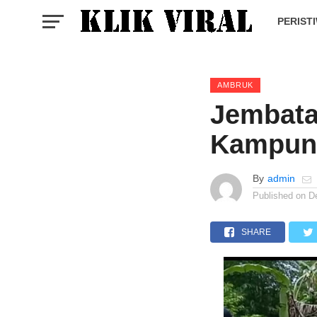
PERIST
AMBRUK
Jembata
Kampun
By
admin
Published on
D
SHARE