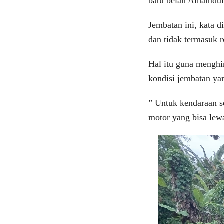
batu belah Alhamduli
Jembatan ini, kata d
dan tidak termasuk 
Hal itu guna menghin
kondisi jembatan yan
” Untuk kendaraan s
motor yang bisa lewa