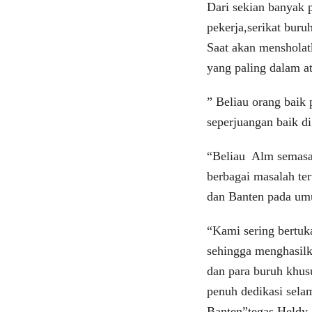
Dari sekian banyak p
pekerja,serikat bur
Saat akan menshola
yang paling dalam 
” Beliau orang baik
seperjuangan baik di
“Beliau Alm semasa
berbagai masalah te
dan Banten pada u
“Kami sering bertuka
sehingga menghasilk
dan para buruh khusu
penuh dedikasi sela
Banten”tegas Heldy