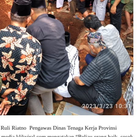
 Ruli Riatno Pengawas Dinas Tenaga Kerja Provinsi
media klikviral.com mengatakan “Beliau orang baik, sosok