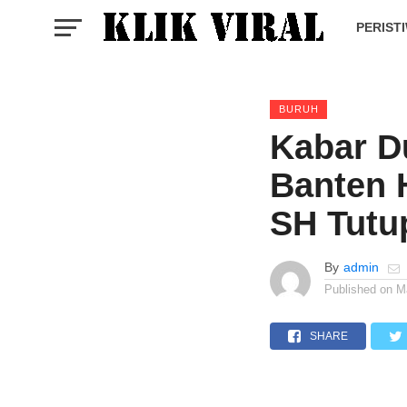
PERIST
BURUH
Kabar D
Banten
SH Tutu
By
admin
Published on
M
SHARE