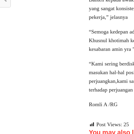
yang sangat konsist
pekerja,” jelasnya
“Semoga kedepan ada
Khusnul khotimah ke
kesabaran amin yra
“Kami sering berdis
masukan hal-hal posi
perjuangkan,kami sa
terhadap perjuangan
Romli A /RG
Post Views:
25
You may also li