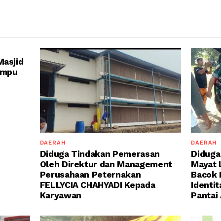
Masjid
empu
DAERAH
DAERAH
Diduga Tindakan Pemerasan
Diduga
Oleh Direktur dan Management
Mayat 
Perusahaan Peternakan
Bacok 
FELLYCIA CHAHYADI Kepada
Identi
Karyawan
Pantai