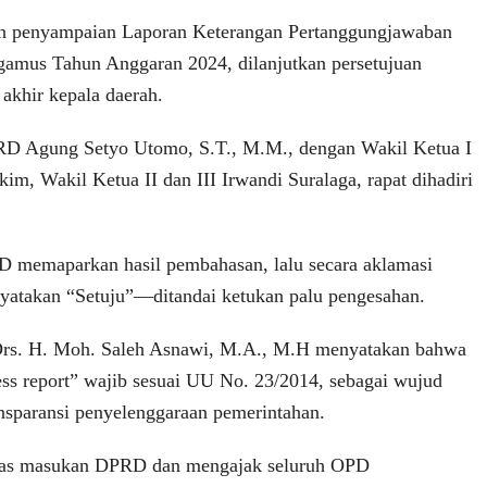
h penyampaian Laporan Keterangan Pertanggungjawaban
gamus Tahun Anggaran 2024, dilanjutkan persetujuan
khir kepala daerah.
D Agung Setyo Utomo, S.T., M.M., dengan Wakil Ketua I
m, Wakil Ketua II dan III Irwandi Suralaga, rapat dihadiri
D memaparkan hasil pembahasan, lalu secara aklamasi
yatakan “Setuju”—ditandai ketukan palu pengesahan.
rs. H. Moh. Saleh Asnawi, M.A., M.H menyatakan bahwa
ss report” wajib sesuai UU No. 23/2014, sebagai wujud
ansparansi penyelenggaraan pemerintahan.
 atas masukan DPRD dan mengajak seluruh OPD