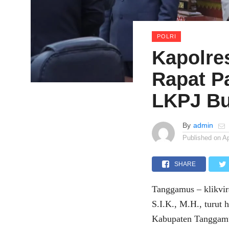
POLRI
Kapolre
Rapat P
LKPJ Bu
By
admin
Published on
Ap
SHARE
Tanggamus – klikvi
S.I.K., M.H., turu
Kabupaten Tanggamu