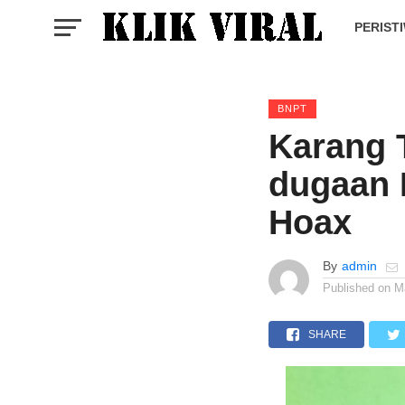
PERIST
BNPT
Karang 
dugaan 
Hoax
By
admin
Published on
M
SHARE