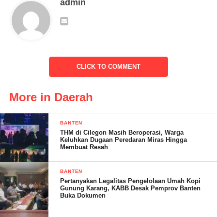
admin
Selasa (1/11/2022)
Penghargaan ini diberikan sebagai kelurahan yang berperan dan
berpartisipasi aktif dalam kegiatan Karang Taruna.
“Pemberian Penghargaan kepada kepala lurah ini tujuannya
CLICK TO COMMENT
untuk meningkatkan kelurahan supaya dapat berpartisipasi aktif
terhadap segala bentuk kegiatan karang taruna ditingkat
More in Daerah
kelurahan” Ujar Bung Ahmad Pudori sebagai ketua karang
taruna Kecamatan Walantaka.
BANTEN
THM di Cilegon Masih Beroperasi, Warga
Keluhkan Dugaan Peredaran Miras Hingga
Membuat Resah
BANTEN
Pertanyakan Legalitas Pengelolaan Umah Kopi
Gunung Karang, KABB Desak Pemprov Banten
Buka Dokumen