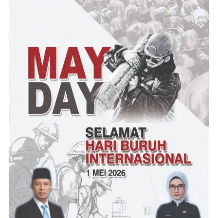
Selanjutnya, Ketua Panitia Hari Sumpah Pemuda, Bung Fahmi
juga menyampaikan harapannya, bahwa Pelajar yang dapat
Juara dan Penghargaan tersebut dapat terus meningkatkan
kemampuannya serta menjadi pelajar sebagai generasi yang
berkualitas, pemimpin perubahan masa depan bangsa yang lebih
baik.
Edi.S – Junaedi
Post Views:
13