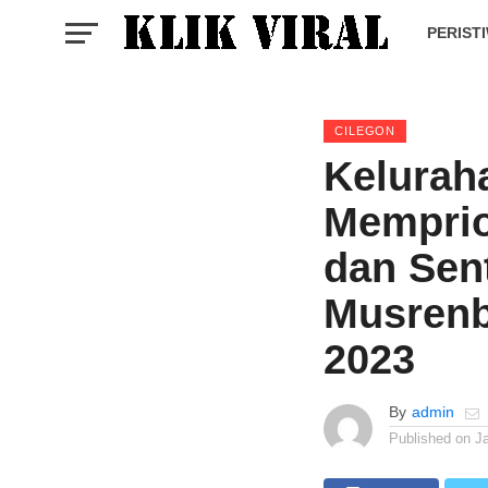
PERIST
CILEGON
Kelurah
Memprio
dan Sen
Musrenb
2023
By
admin
Published on
J