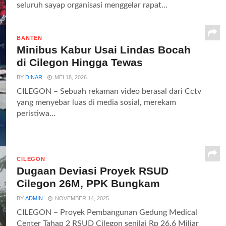
seluruh sayap organisasi menggelar rapat...
BANTEN
Minibus Kabur Usai Lindas Bocah
di Cilegon Hingga Tewas
BY
DINAR
MEI 18, 2026
CILEGON – Sebuah rekaman video berasal dari Cctv
yang menyebar luas di media sosial, merekam
peristiwa...
CILEGON
Dugaan Deviasi Proyek RSUD
Cilegon 26M, PPK Bungkam
BY
ADMIN
NOVEMBER 14, 2025
CILEGON – Proyek Pembangunan Gedung Medical
Center Tahap 2 RSUD Cilegon senilai Rp 26,6 Miliar