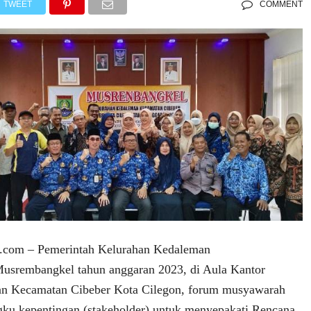
TWEET
COMMENT
.com – Pemerintah Kelurahan Kedaleman
usrembangkel tahun anggaran 2023, di Aula Kantor
n Kecamatan Cibeber Kota Cilegon, forum musyawarah
ku kepentingan (stakeholder) untuk menyepakati Rencana