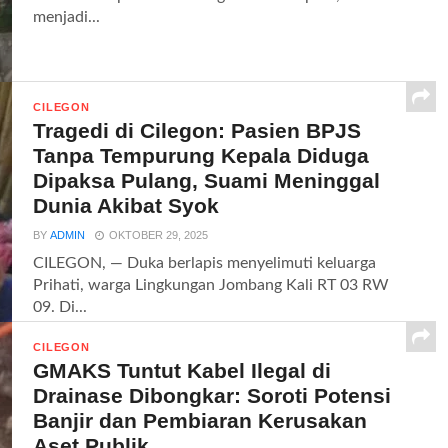
menjadi...
CILEGON
Tragedi di Cilegon: Pasien BPJS
Tanpa Tempurung Kepala Diduga
Dipaksa Pulang, Suami Meninggal
Dunia Akibat Syok
BY
ADMIN
OKTOBER 29, 2025
CILEGON, — Duka berlapis menyelimuti keluarga
Prihati, warga Lingkungan Jombang Kali RT 03 RW
09. Di...
CILEGON
GMAKS Tuntut Kabel Ilegal di
Drainase Dibongkar: Soroti Potensi
Banjir dan Pembiaran Kerusakan
Aset Publik