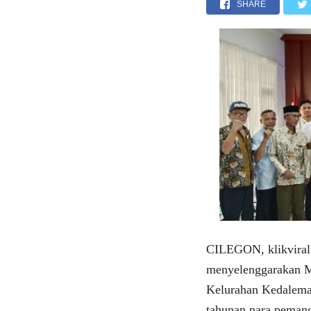
SHARE
CILEGON, klikviral
menyelenggarakan M
Kelurahan Kedalema
tahunan para pemang