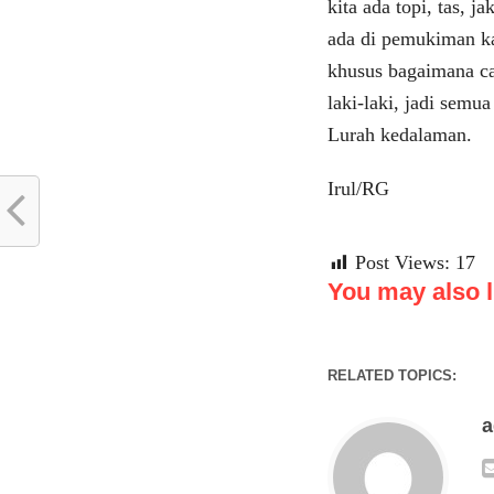
kita ada topi, tas, 
ada di pemukiman ka
khusus bagaimana ca
laki-laki, jadi sem
Lurah kedalaman.
Irul/RG
Post Views:
17
You may also li
RELATED TOPICS: