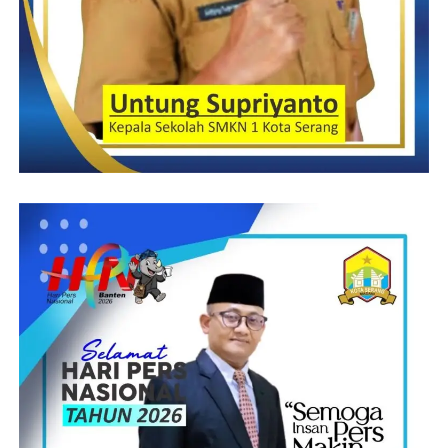
Peningkatan kemampuan melalui peningkatan Sumber Daya
Manusia melalui kegiatan pelatihan komputer dan juga
bimbingan teknis tentang administrasi Desa. Kemampuan,
Aparat Pemerintah Desa, Pelayanan Publik. Peningkatan
kemampuan melalui peningkatan Sumber Daya Manusia melalui
kegiatan pelatihan komputer dan juga bimbingan teknis tentang
administrasi Desa.
(YEN/RG)
Post Views:
23