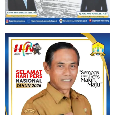
sudah lengkap, maka pemohon dapat langsung dilayani.
Dan Aspek Responsiveness terlihat ketika Kinerja perangkat
Desa dalam aspek kepentingan pelayanan menjadi aspek utama
dan terpenting dalam memberikan pelayanan adalah aspek
kepentingan masyarakat. Oleh karena itu, aparat pemerintah
Desa Tanjungjaya selalu mengutamakan kepentingan masyarakat
diatas kepentingan pribadi.
Masyarakat diharapkan mampu memberikan respon yang baik
dan juga ikut melakukan pengawasan terkait kinerja aparatur
pemerintah agar tercapai kinerja yang lebih baik, lebih baik dan
lebih baik. Diharapakan bagi aparat pemerintah Desa
Tanjungjaya agar mampu meningkatkan skill atau kemampuan
dalam menggunakan komputer sehingga aparat pemerintah dapat
maksimal dalam memberikan pelayanan dan semua aparat
mampu memberikan pelayanan dengan media komputer
sehingga pekerjaan dapat dibagi rata sehingga beban pekerjaan
dapat lebih ringan dan lebih cepat terpecahkan .