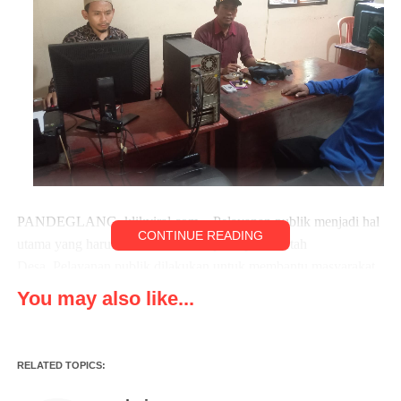
PANDEGLANG, klikviral.com – Pelayanan publik menjadi hal
CONTINUE READING
utama yang harus dilakukan oleh aparat pemerintah
Desa. Pelayanan publik dilakukan untuk membantu masyarakat
ketika membutuhkan berbagai hal yang berkaitan dengan
You may also like...
pemerintahan Desa. Dalam memberikan pelayanan publik,
aparat pemerintah Desa dituntut untuk mampu memberikan
pelayanan dengan baik dan maksimal.
RELATED TOPICS:
Pelayanan yang baik akan memberikan kepuasan pelayanan bagi