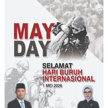
Aparat pemerintah Desa Tanjungjaya Kecamatan Panimbang
bahwa pelayanan publik dilakukan dengan transparan atau
jelas. Masyarakat yang akan memerlukan pelayanan
publik, dilayani dengan baik, diutamakan dan diberikan sesuai
dengan alur yang jelas. Selain itu, transparansi juga meliputi,
termasuk dalam pembuatan pelayanan, memberikan segala
kemungkinan-kemungkinan yang ada dan membantu masyarakat
untuk mendapatkan pelayanan dari perangkat Desa secara cepat,
mudah dan murah Tangiable dalam pelayanan terlihat ketika
Pemerintah Desa Tanjungjaya melaksanakan upaya peningkatan
kecermatan dari kinerja perangkat Desa. Perangkat Desa
bertugas memberikan pengarahan untuk mengecek berkas-
berkas pemohon. Kemampuan dan kecermatan petugas dalam
memeriksa persyaratan yang dibawa oleh pemohon untuk
diajukan sangat penting, karena apabila persyaratan permohonan