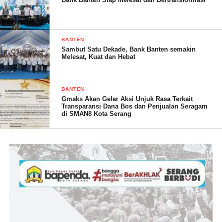
“Kita akan surati Walikota, Inspektorat dan BPK terkait
keterbukaan penggunaan anggaran pemeliharaan PUPR”
Ujarnya.
BANTEN
Sambut Satu Dekade, Bank Banten semakin
Melesat, Kuat dan Hebat
BANTEN
Gmaks Akan Gelar Aksi Unjuk Rasa Terkait
Transparansi Dana Bos dan Penjualan Seragam
di SMAN8 Kota Serang
Terkait pengggunaan anggaran,Kepala Bidang Bina Marga
PUPR kota Serang, Muhammad Asdar yang di hubungi melalui
pesan singkat WhatsApp oleh siber.news sampai saat ini belum