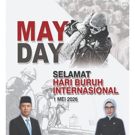
memberikan tanggapan.
Sementara itu Kepala Dinas PUPR kota Serang, Iwan Sunardi
dalam surat klarifikasi nya kepada Gmaks menyampaikan bahwa
pekerjaan pemeliharaan Jalan dan Jembatan di kota Serang telah
sesuai dengan peraturan yang berlaku.
“Peraturan lembaga kebijakan pengadaan barang dan jasa nomor
3 tahun 2021 tentang pedoman swakelola tipe 1” Dikutip dari
suratnya.
Namun Iwan tidak menjelaskan terkait penggunaan anggaran
pemeliharaan Jalan dan Jembatan di kota Serang.
Didi – RG
Post Views:
13