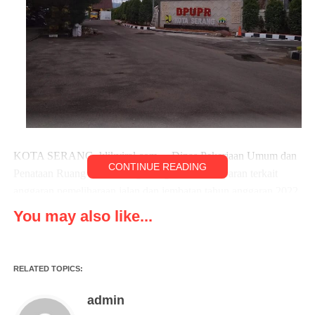
KOTA SERANG, klikviral.com – Dinas Pekerjaan Umum dan
CONTINUE READING
Penataan Ruang kota Serang diduga tidak transparan terkait
anggaran pemeliharaan jalan dan jembatan tahun anggaran 2022.
Hal tersebut terlihat dari beberapa proyek pemeliharaan Jalan
You may also like...
dan Jembatan yang hingga saat ini masih berjalan di kota Serang
Berdasarkan hasil pantauan dilapangan para awak media, Tidak
RELATED TOPICS:
adanya keterbukaan terkait penggunaan anggaran pemeliharaan
jalan dan jembatan yang di danai oleh APBD Kota Serang dan
admin
pencapaian kinerja yang sudah dilakukan oleh dinas PUPR Kota