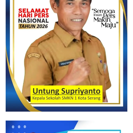
sampaikan ke polda Banten. Terlepas dari pelaporan, Kami
sangat mendukung proyek penanganan longsor ruas Bayah-
Cibarenok dan perbaikan abutment Jembatan Cimadur
bersumber dari anggaran APBN 2025, dan diharapkan dapat
meningkatkan keselamatan dan mobilitas masyarakat sekitar,”
ujarnya. (Dinar)
Post Views:
19