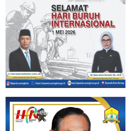
terdapat tiga paket pada paket tersebut, namun dalam kontrak
HK.0102/KTR/Bb27/PJN2/PPK23/EKTI.LSR-CMR/069
hanya terdapat satu kontrak dan satu papan proyek. Jika
mengacu data Aplikasi Monitoring Evaluasi Lokal (AMEL)
LKPP, paket tersebut ada tiga kontrak diantaranya :
1. Kode Paket : BMS-P2503-11611177 Nilai Kontrak
Rp.7,352,821,700.-
2. Kode Paket :PJB-P2503-11611399 Nilai Kontak
Rp.898,721,100.-
3. Kode Paket : MA0-P2503-11611461 Nilai Kontrak
Rp.483,710,700.-
Total
Rp 8,735,253,500
.-
“Kami akan terus mengawal pelaporan yang telah kami