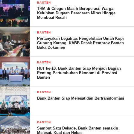
BANTEN
penelusuran dan menemukan bahwa cv. benq project belum
THM di Cilegon Masih Beroperasi, Warga
Keluhkan Dugaan Peredaran Miras Hingga
melakukan pesenan beton ke batcingplant terdekat manapun,
Membuat Resah
guna memenuhi kebutuhan beton proyek penanganan longsoran
ruas bayah – cibarenok BTS. prov. jabar dan perbaikan abutment
BANTEN
jembatan cimadur A. sumber anggaran APBN 2025 kementrian
Pertanyakan Legalitas Pengelolaan Umah Kopi
Gunung Karang, KABB Desak Pemprov Banten
PUPR.
Buka Dokumen
“Kementerian Pekerjaan Umum dan Perumahan Rakyat (PUPR)
BANTEN
seharusnya memastikan darimana sumber beton yang akan
HUT ke-10, Bank Banten Siap Menjadi Bagian
digunakan untuk proyek penanganan longsor ruas Bayah-
Penting Pertumbuhan Ekonomi di Provinsi
Banten
Cibarenok dan perbaikan abutment Jembatan Cimadur A
berjalan sesuai dengan ketentuan SPK dan Kontrak,” katanya.
BANTEN
Bank Banten Siap Melesat dan Bertransformasi
“Kami menduga pembangunan mini plant tanpa izin lingkungan
di Kampung Pulo Manuk, Desa Darmasari, Kecamatan Bayah,
Kabupaten Lebak diketahui oleh Sunarto selaku Kepala Satuan
BANTEN
Kerja Pelaksanaan Jalan Nasional Wilayah II Provinsi Banten,”
Sambut Satu Dekade, Bank Banten semakin
tambahnya.
Melesat, Kuat dan Hebat