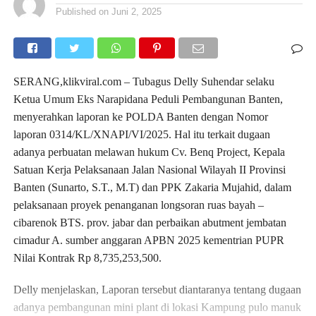
Published on
Juni 2, 2025
SERANG,klikviral.com – Tubagus Delly Suhendar selaku
Ketua Umum Eks Narapidana Peduli Pembangunan Banten,
menyerahkan laporan ke POLDA Banten dengan Nomor
laporan 0314/KL/XNAPI/VI/2025. Hal itu terkait dugaan
adanya perbuatan melawan hukum Cv. Benq Project, Kepala
Satuan Kerja Pelaksanaan Jalan Nasional Wilayah II Provinsi
Banten (Sunarto, S.T., M.T) dan PPK Zakaria Mujahid, dalam
pelaksanaan proyek penanganan longsoran ruas bayah –
cibarenok BTS. prov. jabar dan perbaikan abutment jembatan
cimadur A. sumber anggaran APBN 2025 kementrian PUPR
Nilai Kontrak Rp 8,735,253,500.
Delly menjelaskan, Laporan tersebut diantaranya tentang dugaan
adanya pembangunan mini plant di lokasi Kampung pulo manuk