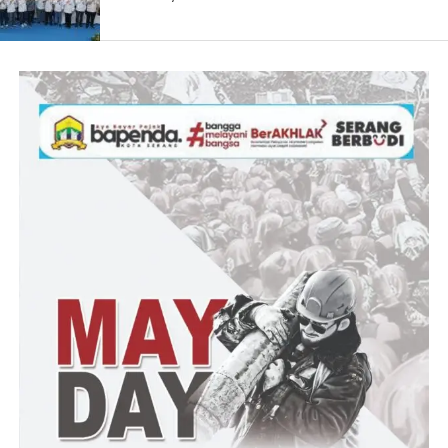
Menurut Tb Delly seharusnya Kasatker Sunarto, melakukan
pengawasan internal untuk memastikan semua kegiatan proyek
berjalan transparan dan akuntabel. “Seharusnya tidak akan
mentolerir adanya pelanggaran terhadap ketentuan lingkungan
yang berlaku dan Kontrak,” ujarnya.
Untuk itu, kata Tb delly. Pihaknya mendesak menteri PUPR
segera melakukan investigasi kelapangan dan memeriksa
kebenaran laporan tersebut.
“Laporan yang kami sampaikan ke Polda Banten, bukan hanya
persoalan dugaan Mini Plant tidak berijin, namun kami juga
melaporkan adanya dugaan perbuatan melawan hukum dalam
pembuatan kontrak proyek penanganan longsor ruas Bayah-
Cibarenok dan perbaikan abutment Jembatan Cimadur A,”
katanya.
Sebab, lanjut Delly. hasil penelusuran pihaknya telah ditemukan