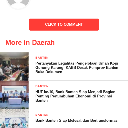
pengurus ranting Gerindra kecamatan Kasemen,kader dan
simpatisan ,” Senin(6/2/2023)
Ade Fahrurozi ketua pelaksana sekaligus ketua PAC Gerindra
CLICK TO COMMENT
kecamatan Kasemen mengatakan kepada awak media klik viral,”
Alhamdulillah kedatangan sekretaris DPD dan Ketua DPC
More in Daerah
disambut dengan sorak Sorai para kader dan simpatisan partai
Gerindra,” ucapnya
BANTEN
Pertanyakan Legalitas Pengelolaan Umah Kopi
“HUT Partai Gerindra yang ke 15 ini berjalan dengan baik dan
Gunung Karang, KABB Desak Pemprov Banten
lancar, ini dibuktikan dengan bersemangatnya para kader dan
Buka Dokumen
simpatisan dalam mengikuti acara ini hingga selesai,” imbuhnya
BANTEN
HUT ke-10, Bank Banten Siap Menjadi Bagian
Penting Pertumbuhan Ekonomi di Provinsi
Banten
BANTEN
Bank Banten Siap Melesat dan Bertransformasi