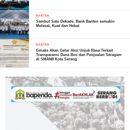
BANTEN
Sambut Satu Dekade, Bank Banten semakin
Melesat, Kuat dan Hebat
BANTEN
Gmaks Akan Gelar Aksi Unjuk Rasa Terkait
Transparansi Dana Bos dan Penjualan Seragam
di SMAN8 Kota Serang
H.Budi Rustandi mengatakan,” Saya sebagai ketua DPC Partai
Gerindra Kota Serang yang sekaligus ketua DPRD Kota Serang
mengucapkan banyak terima kasih kepada seluruh elemen
masyarakat yang telah mendukung kami di tahun 2019
kemarin,” ujarnya
“Atas dukungannya, kami dapat duduk dan memenangkan
pemilu dan kali ini kita mempunyai tugas baru yaitu
memenangkan partai Gerindra di pemilu 2024 dengan suara
lebih besar dari tahun kemarin,” tegasnya