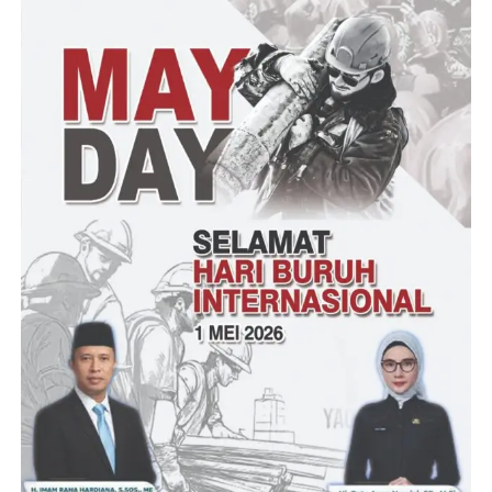
“Dan hari ini kita mengadakan acara senam sehat dimana ini
bagian dari konsep yang sudah lama direncanakan dalam rangka
untuk mensehatkan Kota Serang dan kita akan mengadakan juga
jalan santai, bangkit membangun partai Gerindra pro untuk
rakyat,” tutupnya
Tantowi – Red G
Post Views:
23