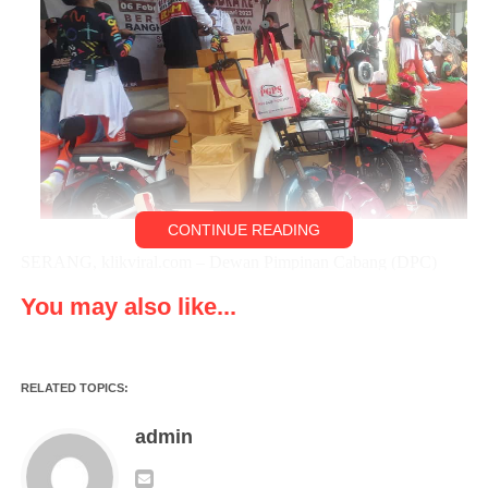
CONTINUE READING
SERANG, klikviral.com – Dewan Pimpinan Cabang (DPC)
Partai Gerindra Kota Serang Banten menggelar acara tasyakuran
You may also like...
yang di laksanakan pada sebuah bangun bersejarah yaitu
benteng speelwijk Banten lama.
RELATED TOPICS:
Acara dihadiri oleh sekretaris DPD Gerindra Banten dan
menjabat sebagai ketua DPRD provinsi Banten (Andra Soni)
admin
dan ketua DPC Gerindra Kota Serang yang juga Ketua DPRD
Kota Serang (H.Budi Rustandi.SE) yang didampingi oleh para