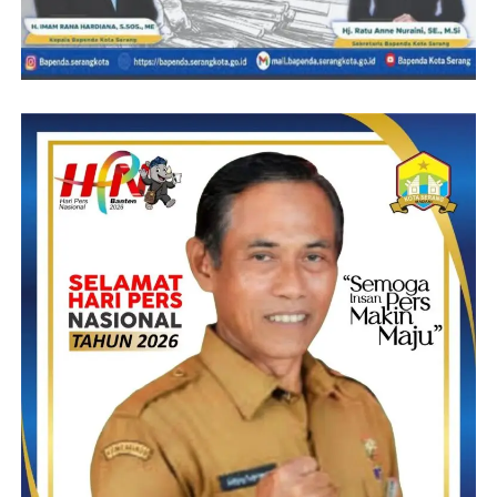
Sebagai Duta Kesehatan, Ia berharap dapat ikut berperan serta
mewujudkan generasi sehat mewujudkan visi dan misi Indonesia
sehat pada Tahun 2045.
Untuk diketahui, Duta Kesehatan Indonesia adalah organisasi
non profit yang berada di bawah naungan PT Quinza Creative
Organizer.
Organisasi ini bergerak di bidang pengabdian dan pemberdayaan
masyarakat yang melibatkan kontribusi putra-putri terbaik.
Pemilihan Duta Kesehatan Indonesia ini merupakan ajang