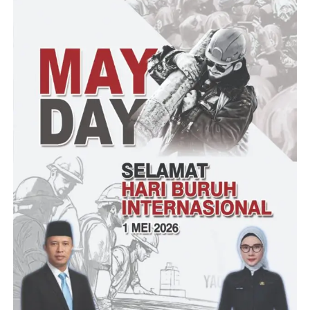
itu akan tumbuh dengan baik.
“Sama halnya seperti tubuh kita, dimulai dari merawat hal-hal
yang kecil di tubuh kita, seperti menjaga pola hidup yang sehat,
pikiran yang positif diyakini akan membawa mu pada tubuh dan
jiwa yang sehat,” Ucapnya.
Lebih lanjut menurut Kinanti, “Tentukan pola hidup yang
diyakini paling memberikan dampak positif untuk kehidupan.
Tak lupa agar mulai memeriksakan kesehatan mu dengan
melakukan medical check up pada tempat layanan kesehatan
secara berkala,” lmbuhnya.