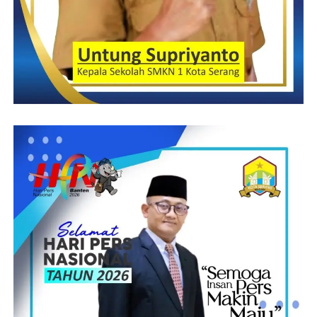
pencarian, pembinaan dan pengembangan potensi putera puteri
daerah terbaik Indonesia yang terpilih.
Berbasis “Beauty Pageant”, kegiatan ini tidak hanya
menampilkan kecerdasan semata, namun juga talenta, aksi sosial,
dan ide-ide kreatif melalui program kerja Duta terpilih
selanjutnya.
(Suprani)
Post Views:
14