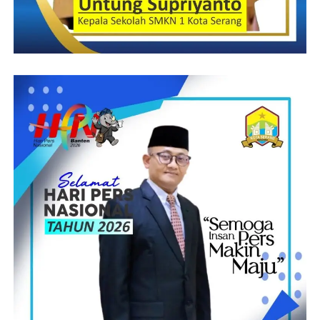
kết quả xổ số miền bắc ngày 24 tháng 8 cung cấp cách tận dụng
khuyến mãi và dễ hiểu về quy trình tạo tài khoản tài khoản, gửi
tiền tiền và rút thưởng tại Vn88. Chúng tôi sẽ hướng dẫn bạn
từng bước, từ việc điền thông tin cá nhân đến việc lựa chọn
phương thức thanh toán phù hợp.
Các bước tạo tài khoản tài khoản Vn88
chi tiết
kết quả xổ số miền bắc ngày 24 tháng 8 cung cấp hướng dẫn
từng bước cụ thể, kèm bằng cược hình ảnh minh họa, giúp
người vào kèo dễ dàng tạo tài khoản tài khoản Vn88. Chúng tôi
sẽ hướng dẫn bạn cách điền thông tin cá nhân chính xác, lựa
chọn tên đăng nhập và mật khẩu bảo mật cao, cũng như xác
minh tài khoản để đảm bảo tính bảo mật cao.
Hướng dẫn gửi tiền tiền vào tài khoản
Vn88