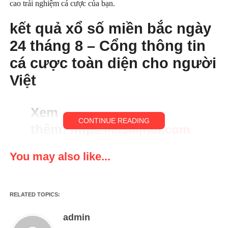
cao trải nghiệm cá cược của bạn.
kết quả xổ số miền bắc ngày
24 tháng 8 – Cổng thông tin
cá cược toàn diện cho người
Việt
Xem
CONTINUE READING
thêm:
https://el3aqrab.com
You may also like...
Trước khi đi sâu vào thế giới mạng cá cược uy tín, việc trang bị
cho mình những kiến thức vững chắc là vô cùng quan trọng. kết
quả xổ số miền bắc ngày 24 tháng 8 ra đời với mục tiêu trở thành
RELATED TOPICS:
nguồn thông tin đảm bảo bảo mật cao, giúp đặt cược thủ Việt
tiếp cận những thông tin mới nhất, chính xác nhất và hữu ích
admin
nhất về thị trường cá cược.