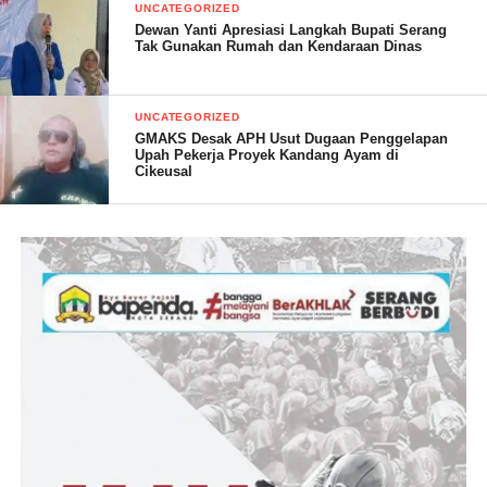
UNCATEGORIZED
ngày 24 tháng 8 sẽ kiểm tra và xác minh thông tin này, cũng như
Dewan Yanti Apresiasi Langkah Bupati Serang
cung cấp thông tin về các chứng chỉ bảo mật cao và các biện
Tak Gunakan Rumah dan Kendaraan Dinas
pháp bảo vệ người vào kèo mà Vn88 áp dụng.
Hệ thống bảo mật cao và bảo mật cao
UNCATEGORIZED
GMAKS Desak APH Usut Dugaan Penggelapan
thông tin
Upah Pekerja Proyek Kandang Ayam di
Cikeusal
Trong môi trường mạng cá cược uy tín, tạo tài khoản tài khoản
bảo mật cao và tài chính là yếu đặt cược thêm sống còn. kết quả
xổ số miền bắc ngày 24 tháng 8 đánh giá kỹ lưỡng hệ thống bảo
mật cao của Vn88, bao gồm các công nghệ mã hóa dữ liệu, hệ
thống phòng chống gian lận và các biện pháp bảo vệ tài khoản
người dùng. Chúng tôi cũng sẽ cung cấp thông tin về các chính
sách bảo mật cao và quyền riêng tư của Vn88.
Tỷ lệ kèo và các loại cược
Tỷ lệ kèo cạnh tranh là một trong những yếu đặt cược thêm quan
trọng thu hút người vào kèo. kết quả xổ số miền bắc ngày 24