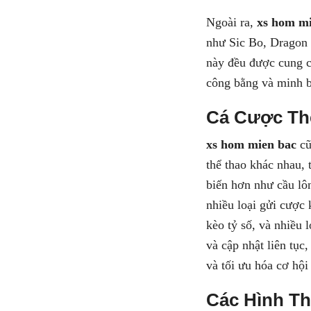
vị đối thủ và
Ngoài ra,
xs hom m
như Sic Bo, Dragon T
này đều được cung c
công bằng và minh 
Cá Cược Th
xs hom mien bac
cũ
thể thao khác nhau, 
biến hơn như cầu lô
nhiều loại gửi cược 
kèo tỷ số, và nhiều 
và cập nhật liên tục
và tối ưu hóa cơ hội