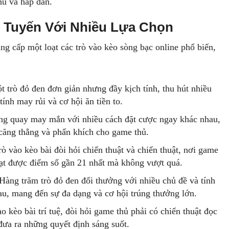
phú và hấp dẫn.
 Tuyến Với Nhiều Lựa Chọn
ng cấp một loạt các trò vào kèo sòng bạc online phổ biến,
 trò đỏ đen đơn giản nhưng đầy kịch tính, thu hút nhiều
tính may rủi và cơ hội ăn tiền to.
g quay may mắn với nhiều cách đặt cược ngay khác nhau,
căng thẳng và phấn khích cho game thủ.
ò vào kèo bài đòi hỏi chiến thuật và chiến thuật, nơi game
đạt được điểm số gần 21 nhất mà không vượt quá.
Hàng trăm trò đỏ đen đổi thưởng với nhiều chủ đề và tính
u, mang đến sự đa dạng và cơ hội trúng thưởng lớn.
o kèo bài trí tuệ, đòi hỏi game thủ phải có chiến thuật đọc