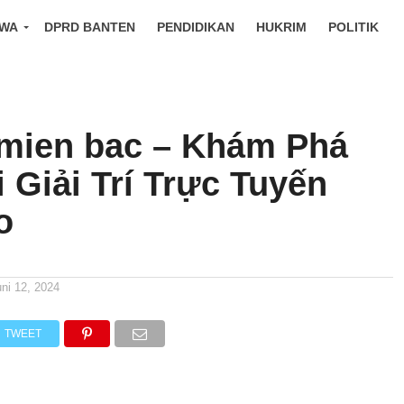
IWA
DPRD BANTEN
PENDIDIKAN
HUKRIM
POLITIK
mien bac – Khám Phá
 Giải Trí Trực Tuyến
o
uni 12, 2024
TWEET