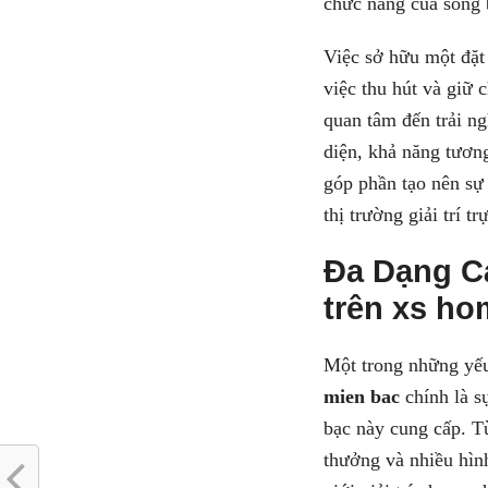
chức năng của sòng 
Việc sở hữu một đặt 
việc thu hút và giữ
quan tâm đến trải ng
diện, khả năng tươn
góp phần tạo nên sự 
thị trường giải trí tr
Đa Dạng Cá
trên xs ho
Một trong những yếu
mien bac
chính là s
bạc này cung cấp. Từ
thưởng và nhiều hình