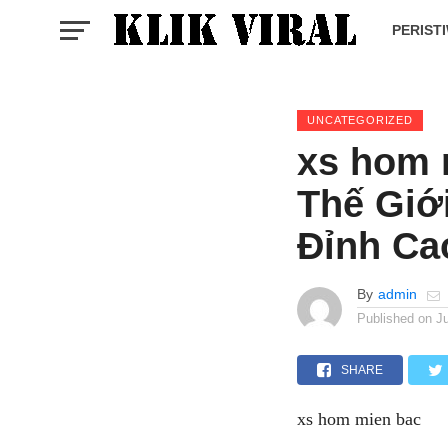
PERIST
UNCATEGORIZED
xs hom 
Thế Giới
Đỉnh Ca
By
admin
Published on
J
SHARE
xs hom mien bac