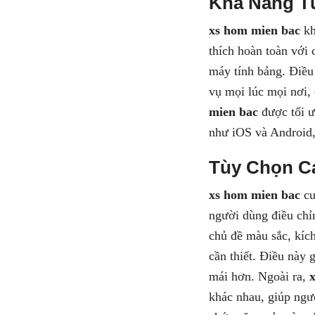
Khả Năng T
xs hom mien bac
kh
thích hoàn toàn với 
máy tính bảng. Điều
vụ mọi lúc mọi nơi, 
mien bac
được tối ư
như iOS và Android,
Tùy Chọn C
xs hom mien bac
cu
người dùng điều chỉn
chủ đề màu sắc, kíc
cần thiết. Điều này 
mái hơn. Ngoài ra,
khác nhau, giúp ngườ