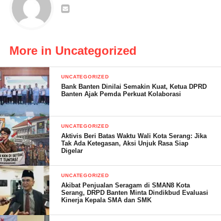
More in Uncategorized
UNCATEGORIZED
Bank Banten Dinilai Semakin Kuat, Ketua DPRD
Banten Ajak Pemda Perkuat Kolaborasi
xổ số miền bắc thứ tư bao bao gồm là định nghĩa khôn xiết thân
mật & gần gũi trong chuyên nghiệp ngành game trực tuyến
UNCATEGORIZED
Aktivis Beri Batas Waktu Wali Kota Serang: Jika
đường, không giống nhau là phần đông game show cũng như nổ
Tak Ada Ketegasan, Aksi Unjuk Rasa Siap
hũ, nơi tín đồ thực hiện hoàn toàn với thể tổ chức, stream &
Digelar
tương tác sở hữu cộng đồng. Điều này sẽ không chỉ giúp người
đặt hàng phân chia sẻ phần đông trải nghiệm mà lại còn sản xuất
UNCATEGORIZED
Akibat Penjualan Seragam di SMAN8 Kota
nguồn phần đông khoản thu nhập từ phần đông câu hỏi hosting
Serang, DRPD Banten Minta Dindikbud Evaluasi
chương trình. Phần này sẽ cầm rõ quan niệm, lịch sử & vai trò
Kinerja Kepala SMA dan SMK
của xổ số miền bắc thứ tư trong ngành công nghiệp giải trí thư