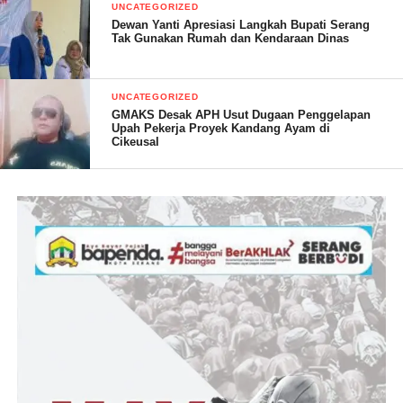
dãn số.
UNCATEGORIZED
Dewan Yanti Apresiasi Langkah Bupati Serang
Tak Gunakan Rumah dan Kendaraan Dinas
Định nghĩa & lịch sử của xổ số
miền bắc thứ tư
UNCATEGORIZED
xổ số miền bắc thứ tư hoàn toàn với thể được hiểu là sự thực
GMAKS Desak APH Usut Dugaan Penggelapan
Upah Pekerja Proyek Kandang Ayam di
hiện phần đông hệ ứng dụng trực tuyến đường để host hoặc
Cikeusal
stream game show nổ hũ, được chấp nhấn tín đồ thực hiện liên
kết, chơi trò giải trí thư dãn & kiếm tiền chuẩn chỉnh y phần
đông quánh biệt cũng như tặng ngay Kèm đá quý hoặc quảng
cáo. Khái niệm này khởi nguồn từ sự phát triển của phần đông
hệ ứng dụng streaming cũng như Twitch hoặc YouTube, nhưng
lại được thiết lập thông số kỹ thuật mang lại số đông game cá
cược trực tuyến đường ở việt nam. Ban đầu, xổ số miền bắc thứ
tư chỉ bao bao gồm là trong số đông phần ốm của cộng đồng
người đặt hàng, nhưng lại & sở hữu bùng phát của kỹ thuật nỗ
lực tay & mạng phường hội, chúng vẫn bổ xung 1 ngành kinh
doanh triển lẵm mập. Ví dụ, trong thời kì gần đây, xổ số miền
bắc thứ tư tích hợp phần đông yếu tố cũng như AI để nâng cao