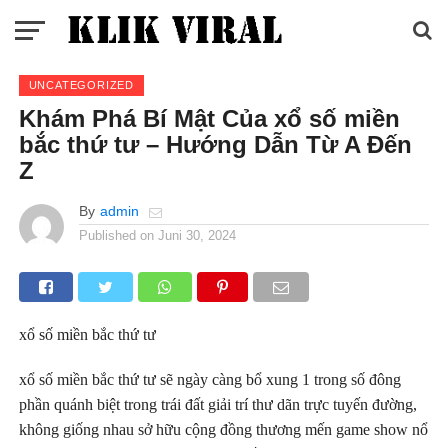
UNCATEGORIZED
Khám Phá Bí Mật Của xổ số miền
bắc thứ tư – Hướng Dẫn Từ A Đến
Z
By
admin
Published on
Juni 30, 2024
xổ số miền bắc thứ tư
xổ số miền bắc thứ tư sẽ ngày càng bổ xung 1 trong số đông
phần quánh biệt trong trái đất giải trí thư dãn trực tuyến đường,
không giống nhau sở hữu cộng đồng thương mến game show nổ