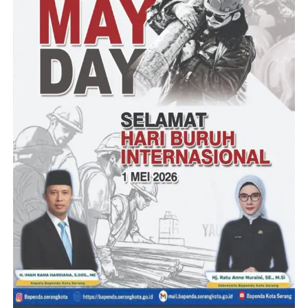
tính tương tác, giúp tín đồ host 1 thể dụng thống chữa trị lượng
xem & tương tác sở hữu tín đồ theo dõi.
Với sự phát triển ngay lập tức, xổ số miền bắc thứ tư không chỉ
lâm thời ngưng ở câu hỏi chơi trò giải trí thư dãn mà lại còn lan
rộng sang số đông chuyển đụng sinh hoạt cũng như tổ chức giải
đấu trực tuyến đường, hiệp tác sở hữu ngôi nhà loại để nâng cao
lệch báo giá. Điều này vẫn biến đổi xổ số miền bắc thứ tư thành
1 mô hình tiền bạc số, nơi tín đồ thực hiện hoàn toàn với thể
kiếm tiền từ phần đông câu hỏi phân chia sẻ với kế hoạch chơi
trò giải trí thư dãn. Tuy nhiên, để căn ngôi nhà, tín đồ host bắt
buộc hiểu kỹ về kỹ thuật & bốn tưởng tín đồ nhìn, vững bền
rằng diễn đạt không chỉ đam mê hợp mà lại còn cẩn trọng, giảm
thiểu phần đông khủng hoảng rủi ro pháp điều khoản tương tác
mang lại cá cược.
No hu host cũng vẫn từng thông qua quá phổ quát bổ xung về
bên kỹ thuật, từ phần đông câu hỏi thực hiện phần mềm cơ