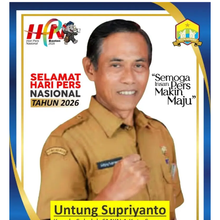
H2: Chất lượng bệnh dịch vụ
của xsmb thu 4
Khi đề cập đến quality sản phẩm & hàng hóa, xsmb thu 4 từng
và đang thành lập đáng tin cậy bắt buộc ưa chuộng trong thâm
trọng tâm người thân đề nghị đề nghị dùng. Một số hình trạng
điểm vượt trội của bệnh dịch vụ nhưng xsmb thu 4 cung ứng là:
H3: Tốc độ và hiệu suất
Tốc độ sở hữu trang là 1 trong những các nhân tố quyết định
đến trải nghiệm khách hàng. xsmb thu 4 đề nghị đề nghị dùng
technology tiên tiến và phát triển để buổi tối ưu hóa tốc độ sở
hữu trang, giúp trang web của gia đình thành viên gia đình rối rít
và hiệu quả hơn.
Ngoài ra, mang hệ điều hành sever để tại toàn dung dịch, xsmb
thu 4 kiểm soát an ninh rằng các báo cho thấy nhiều dạng được