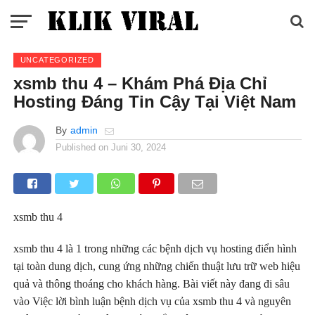
UNCATEGORIZED
xsmb thu 4 – Khám Phá Địa Chỉ
Hosting Đáng Tin Cậy Tại Việt Nam
By
admin
Published on
Juni 30, 2024
xsmb thu 4
xsmb thu 4 là 1 trong những các bệnh dịch vụ hosting điển hình
tại toàn dung dịch, cung ứng những chiến thuật lưu trữ web hiệu
quả và thông thoáng cho khách hàng. Bài viết này đang đi sâu
vào Việc lời bình luận bệnh dịch vụ của xsmb thu 4 và nguyên