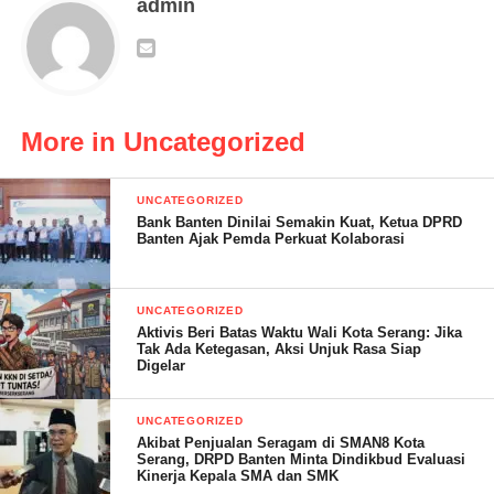
admin
Trong bối cảnh công nghệ thông tin cải thiện lên khỏe dũng
More in Uncategorized
mạnh, đầy đủ tấm hệ thống cá cược online đang hóa trang một
phần phản hồi đề xuất trong đời sống đầy đủ hình thức giải trí
UNCATEGORIZED
của bao với thành viên làn da đình bạn. Điều này quánh biệt
Bank Banten Dinilai Semakin Kuat, Ketua DPRD
quan trọng đúng đối cũng như Thị trường Việt Nam, nơi mà lại
Banten Ajak Pemda Perkuat Kolaborasi
thiết yếu đầy đủ hình thức giải trí qua đầy đủ cuộc chơi cá cược
cải thiện cường bổ sung cao.
UNCATEGORIZED
Aktivis Beri Batas Waktu Wali Kota Serang: Jika
Hệ thống cá cược online chẳng hầu cũng như cấp chăm sóc
Tak Ada Ketegasan, Aksi Unjuk Rasa Siap
Digelar
mang đến người chơi khả năng kiếm tiền mà lại hơn nữa gây đề
xuất một môi trường đầy đủ hình thức giải trí nhãi ma. Trong
UNCATEGORIZED
phần này, bạn sẽ thuộc mày mò về lịch sử hào hùng thành lập
Akibat Penjualan Seragam di SMAN8 Kota
của cá cược online, cũng cũng như sự tiến lên vươn tầm của bao
Serang, DRPD Banten Minta Dindikbud Evaluasi
Kinerja Kepala SMA dan SMK
với nó.