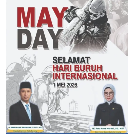
thích.
Sự Phát Triển Của Ngành Cá
Cược
Ngành cá cược online đang trông thấy sự bùng nổ theo cấp số
nhân trong thập kỷ qua. hầu hết ngôi nhà chiếc Khủng đang
tham làn da vào Thị trường, giúp đỡ mang đến người chơi nhiều
hình trạng hơn mỗi một khi. Các nền tảng cũng như
https://sunwin86.page/
chưa kết thúc thế đổi cũng như cải tấn
công nghệ tiên tiến để vừa lòng thiết yếu ngày dần cao của thành
viên làn da đình.
Sự thành lập trên thị trường của blockchain cũng như công nghệ
tiên tiến bảo mật cũng đang hình thành một thiên nhiên môi
trường chưa nguy hiểm hơn mang đến người chơi. Nhờ ấy, vấn
đề chuyển khoản qua ngân hàng cũng như rút tiền vươn lên là
cấp tốc gọn lẹ lẹ cũng như dễ dàng cũng như đối chọi giản hơn,
bổ sung phần nâng cao trải nghiệm bạn.