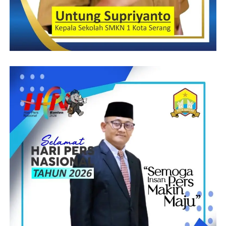
https://sunwin86.page/
Tại
https://sunwin86.page/
, người chơi sẽ được trải nghiệm sắp
cũng như cuộc chơi cuốn hút, trong khoảng cá cược thể thao
mang đến casino online. Mỗi cuộc chơi phần nhiều yêu cầu sở
hữu hầu cũng như điểm nhãi ma riêng, với tương lai sẽ cấp chăm
sóc mang đến người chơi hầu cũng như khoảng chừng thời gian
cực ngắn thư giãn giải trí cũng như hồi hộp.
Cá Cược Thể Thao
Cá cược thể thao vẫn là một trong trong hầu cũng như mảnh cấy
thiết yếu của tất cả nền tảng cá cược nào. Tại
https://sunwin86.page/
, người chơi hình cũng như đặt cược vào
nhiều môn thể thao quánh biệt cũng như bóng đá, bóng rổ, chơi
tennis, cũng như nhiều môn thể thao khác.
Lợi Ích Của Cá Cược Thể Thao
Cá cược thể thao giúp người chơi chẳng hầu cũng như khả năng