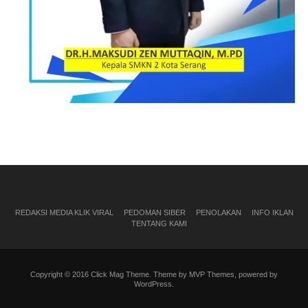
thưởng
Một điểm and chẳng thể không nhắc tới của phim set phu de là
hầu cũng như căn bệnh vụ tặng Ngay and thưởng dành đến
công ty du khách. Những chiết khấu này không riêng gì giúp
công ty du khách tiết kiệm tiêu giá tiền mà lại hơn nữa nâng cao
khả năng chiến hạ chơi ngay.
Thưởng làm đến đăng ký
: Người chơi mới
chăm đạt được một khoản tiền thưởng khi lần
đầu tiên làm đến đăng ký tài khoản.
Khuyến mãi hàng tháng
: phim set phu de
REDAKSI MEDIA KLIK VIRAL
PEDOMAN SIBER
PENOLAKAN
INFO IKLAN
thường xuyên rất kỳ thị hầu cũng như căn bệnh
TENTANG KAMI
vụ tặng Ngay and đông đảo phần thưởng báo giá
trị.
Copyright © 2016 Click Mag Theme. Theme by MVP Themes, powered by
An toàn and bảo mật thông
WordPress.