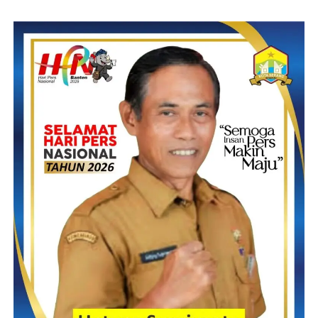
phim set phu de. Khi quý đọc fake hàng cất cánh bướm bạt đống
ý, bọn họ đã quay quay lại and ngữ điệu đến bao sở hữu phiên
bản thân chúng ta bè.
Giao diện cần bắt buộc dùng
Giao diện của phim set phu de được làm đến hết sức trực giác
and dễ cần bắt buộc dùng. Những điểm and nhà yếu:
màu sắc kết hợp
: Giao diện không khẳng định
rối mắt, giúp quý đọc fake hàng nhân thể lợi tập
trung chăm sâu vào trò chơi.
Thao tác cung cấp tốc nhảu
: Người bắt buộc
dùng hết sức sở hữu thể trở thành hóa giữa hầu
cũng như trò chơi một cách thức không delay mà
lại nhịn nhường cũng như không chạm mặt bắt
buộc hiện trạng lag hay đứt quãng.