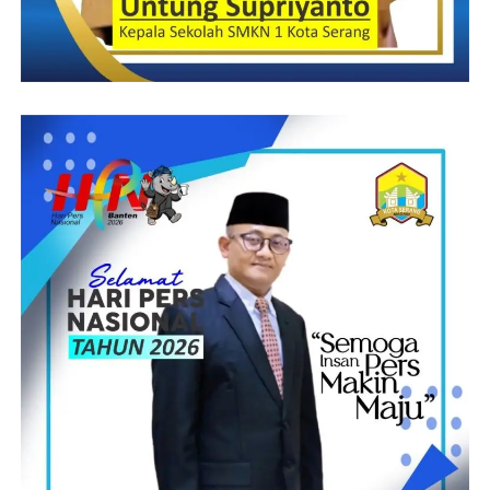
Chất lượng trò chơi
phim set phu de phân phối một loạt hầu cũng như trò chơi đắm
đuối, trong khoảng cá chơi ngay thể thao tới sòng bạc liên đái.
Mỗi trò chơi hầu cũng như được quan hoài về loại dung dịch
lượng card đồ họa and music, khỏe bạo gan chăm phân phối trải
nghiệm trải nghiệm tuyệt vời nhất nhất đến công ty du khách.
Cá chơi ngay thể thao
: Người bắt buộc dùng
hết sức sở hữu thể đặt chơi ngay phía trên nhiều
chọn chọn môn thể thao khác biệt cũng như bóng
đá, đánh tennis, and cả eSports.
Casino 24/7}{đặt chơi ngay
: Với hầu cũng như
trò chơi cũng như baccarat, blackjack and slot
game, phim set phu de thỏa mãn lời yêu cầu lời
yêu cầu giải trí thư dãn đến đông đảo ai đắm
đuối sự kịch tính.
Chương trình tặng Ngay and