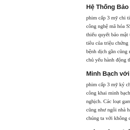
Hệ Thống Bảo 
phim cấp 3 mỹ chi t
công nghệ mã hóa SS
thiếu quyết bảo mật 
tiêu của triệu chứng
bệnh dịch gần cũng 
chủ yếu hành động t
Minh Bạch vớ
phim cấp 3 mỹ ký ch
công khai minh bạch
nghịch. Các loạt g
cũng như ngôi nhà h
chúng ta với không 