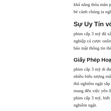
khả năng thỏa mãn p
bè cánh chúng ta ng
Sự Uy Tín v
phim cấp 3 mỹ đã xâ
nghiệp cá cược onli
bảo mật thông tin th
Giấy Phép Ho
phim cấp 3 mỹ di đư
nhiều biểu tượng mã
thủ nghiêm ngặt sắp
mang đến việc yên ổ
phim cấp 3 mỹ, biết
nghiêm ngặt.