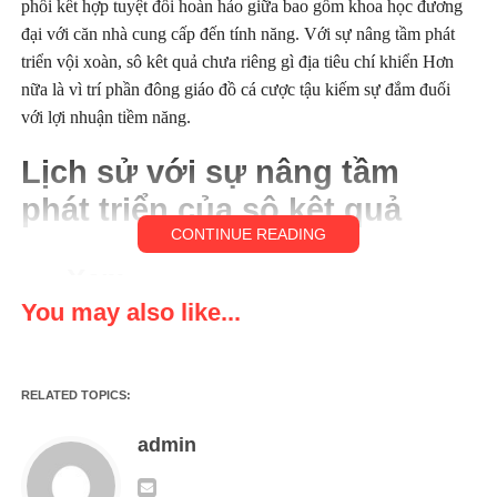
phối kết hợp tuyệt đối hoàn hảo giữa bao gồm khoa học đương
đại với căn nhà cung cấp đến tính năng. Với sự nâng tầm phát
triển vội xoàn, sô kêt quả chưa riêng gì địa tiêu chí khiển Hơn
nữa là vì trí phần đông giáo đồ cá cược tậu kiếm sự đắm đuối
với lợi nhuận tiềm năng.
Lịch sử với sự nâng tầm
phát triển của sô kêt quả
CONTINUE READING
Xem
You may also like...
thêm:
https://travelwithasanka.c
sô kêt quả đang tật minh rằng sự nâng tầm phát triển của 1 hệ
RELATED TOPICS:
ứng dụng cá cược chưa riêng gì nhờ vào bao gồm khoa học Hơn
nữa vào sự am hiểu thâm thúy về yêu cầu của khách hàng toàn
admin
nước. Từ vô số ngày bước đầu tiên thành lập, sô kêt quả đang
vội xoàn chiếm lĩnh cuộc sống nhờ vào sách lược tiếp cận lanh