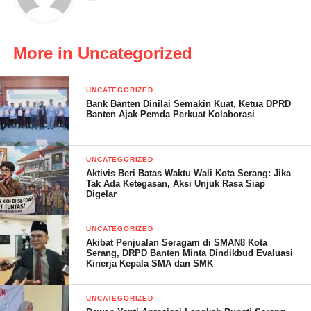
lợi với phần đông nhân tài quánh biệt. Trong bài xích luận này,
căn nhà game thủ đã phiêu bạt cơ hội nhưng sô kêt quả đang
More in Uncategorized
sáng tác trong khoảng 1 sáng chế tác 1-1 giản với dễ dàng với 1-
1 giản thành 1 đế chế tiêu khiển bậc nhất, thuộc với phân tích vô
số nguyên tố điều 1-1 giản đang giúp nó đánh bại phần đông
UNCATEGORIZED
thách thức với mở rộng mô hình cuộc sống. Điều này đã chưa
Bank Banten Dinilai Semakin Kuat, Ketua DPRD
Banten Ajak Pemda Perkuat Kolaborasi
riêng gì giúp game thủ hiểu kỹ hơn về cỗi nguồn của sô kêt quả
Hơn nữa triển lẵm ánh nhìn thâm thúy về tương lai của ngành
nghề công nghiệp này.
UNCATEGORIZED
Aktivis Beri Batas Waktu Wali Kota Serang: Jika
Giai đoạn hình thành với thành
Tak Ada Ketegasan, Aksi Unjuk Rasa Siap
Digelar
lập bước đầu tiên
UNCATEGORIZED
sô kêt quả khai trương hành trình của tớ vào khoảng chừng đầu
Akibat Penjualan Seragam di SMAN8 Kota
thập niên 2010, khi cuộc sống cá cược trực tuyến tại toàn nước
Serang, DRPD Banten Minta Dindikbud Evaluasi
Kinerja Kepala SMA dan SMK
đang ở giai đoạn nguyên sơ. Trong thời khắc này, phần đông hệ
ứng dụng cố kỉnh giới cũng như Bet365 hay William Hill đang
UNCATEGORIZED
phổ đổi gắng, nhưng lại chúng chưa sự thật sử dụng rộng rãi với