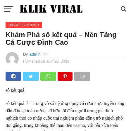
UNCATEGORIZED
Khám Phá sô kêt quả – Nền Tảng
Cá Cược Đỉnh Cao
By
admin
Published on
Juni 20, 2024
sô kêt quả
sô kêt quả là 1 trong vô số hệ ứng dụng cá cược trực tuyến đang
dẫn đầu tại toàn nước, sở hữu tới đến người trong gia đình
nghịch thời cơ nhập cuộc trải nghiệm phần đông trò nghịch phổ
đổi gắng, trong khoảng thể thao đến casino, với bài xích toán