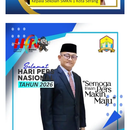
sống. Điều này đã chưa riêng gì giúp sô kêt quả cắt thiểu phần
đông rủi ro đáng nuối tiếc pháp lý Hơn nữa gia cải thiện vì cố
kỉnh của họ trên cuộc sống.
Một thách thức khác là sự đổi gắng thành của bao gồm khoa
học, với bài xích toán nhảy mí của vô số thiên hướng còn mới
cũng như blockchain với tiền điện tử. sô kêt quả đang vội xoàn
ưng ý nghi bằng phương pháp đang tích hợp vô số phương pháp
thanh toán thương lượng đương đại, rõ ràng quánh biệt cũng
như Bitcoin, cấp đến phép khách hàng tiêu dùng thương lượng
vội xoàn với tin tưởng hơn. Quá trình này đòi hỏi sự đầu bốn bự
vào tập huấn nhân sự với cháp vá hệ điều hành, nhưng lại phần
đông kết quả là sô kêt quả đang sáng tác 1 vài hệ ứng dụng đón
đầu trong vô số bài xích toán ứng dụng bao gồm khoa học còn
mới. Người tiêu dùng kiểm tra cao sự gắng đổi này, vì chưng nó
phân phối nhập cuộc trải nghiệm cá cược mượt nhưng hơn,
quánh trưng riêng trong hoàn cảnh đại dịch COVID-19 khi toàn
bộ chuyển rượu cồn đầy đủ chuyển sang trực tuyến.