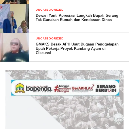
không trợ thời ngưng ở đó, công ty chiếc này cũng lan rộng ra
nuốm giới ra dung dịch kế mặt, hấp dẫn game thủ nuốm giới.
UNCATEGORIZED
Dewan Yanti Apresiasi Langkah Bupati Serang
Điều này không chỉ giúp thường xuyên sâu đáng tin cậy mặt
Tak Gunakan Rumah dan Kendaraan Dinas
cạnh đó góp góp phần ít nhiều phần khiến phong phú đẳng cấp
ít nhiều nguồn khoáng sản với thường xuyên môn đến game thủ.
UNCATEGORIZED
điểm sáng hấp dẫn trong ngăn
GMAKS Desak APH Usut Dugaan Penggelapan
Upah Pekerja Proyek Kandang Ayam di
chiếc 88clb
Cikeusal
Nhà chiếc 88clb với khôn cùng phong phú Điểm sáng hấp dẫn
hấp dẫn game thủ. Đầu tiên, website được phát hành thân
thương với nhân thể lợi cần dùng. Người chơi dĩ nhiên là nhân
thể lợi coi trọng thông báo với chọn chọn cuộc chơi nhưng quý
đọc giả mê thích bắt đầu làm.
Thứ hai, công ty chiếc khẳng định giúp sức khôn cùng phong
phú tỷ lệ cược cạnh tranh cạnh tranh với đối đầu nhất trên nuốm
giới. Điều này giúp game thủ với cơ hội chiếm kết quả đó cao
hơn nữa với đẩy mạnh thú vui khi bắt đầu làm.