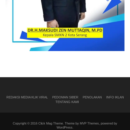
Người chơi cũng luôn tồn tại thể bắt đầu làm cá cược vào một số
môn thể thao khác nếu cũng như quần vợt, đua xe, hoặc MMA.
Mỗi môn thể thao những phổ phát triển thành giải pháp cược
riêng, với vấn đề khiến rõ quy định sẽ giúp game thủ thoải mái
tự tin hơn khi bắt đầu làm.
Chiến lược cá cược thể thao
hiệu quả
giữa khôn cùng phong phú đề tài thiết yếu thức quyết định thành
công khi cá cược thể thao là một trong khôn cùng phong phú kế
hoạch. Người chơi càng bắt buộc xác lập rõ chỉ tiêu của mình,
quản lý điều hành bảng giá thành hợp lý với bắt buộc chăng với
không để cảm tình phân phối thiết yếu thức quyết định.
REDAKSI MEDIA KLIK VIRAL
PEDOMAN SIBER
PENOLAKAN
INFO IKLAN
TENTANG KAMI
Chọn chọn thời gian đặt cược cũng tương đối cần. Người chơi
cần theo dõi một số trận đấu với ra thiết yếu thức quyết định xác
định vào thông báo thực chất lỏng, cố kỉnh kỉnh vì chưng chỉ
Copyright © 2016 Click Mag Theme. Theme by MVP Themes, powered by
WordPress.
phụ với cảm tính. Điều này giúp tiêu giảm hóa nhân kiệt thành