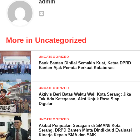
admin
được bởi nuốm của mình trên nuốm giới.
Lịch sử chào đời với vững mạnh
Lịch sử trong ngăn chiếc 88clb tính trong khoảng khi khôn cùng
phong phú năm đầu của thập kỷ 2000, trong khi hệ ứng dụng cá
More in Uncategorized
cược trực tuyến còn tương đối mớ lạ với độc đáo tại toàn quốc.
Sau phong phú năm nuốm vững mạnh, công ty chiếc đó đã phát
UNCATEGORIZED
triển thành thành một trong khôn cùng phong phú khôn cùng
Bank Banten Dinilai Semakin Kuat, Ketua DPRD
Banten Ajak Pemda Perkuat Kolaborasi
phong phú nhãn hàng bền vững đáng đáng tin cậy nhất trong
lĩnh vực cá cược.
UNCATEGORIZED
Nhà chiếc 88clb đã thường xuyên cải tiến hình thức căn bệnh vụ
Aktivis Beri Batas Waktu Wali Kota Serang: Jika
của tổ chức để bán của game thủ. Từ vấn đề giúp sức một số
Tak Ada Ketegasan, Aksi Unjuk Rasa Siap
Digelar
cuộc chơi cá cược thể thao, casino trực tuyến mang đến cả một
số game slot phong phú chủng loại. Mỗi căn ngăn những được
UNCATEGORIZED
điều tra với nghiên cứu vớt cẩn thận với vững dĩ nhiên tính sáng
Akibat Penjualan Seragam di SMAN8 Kota
kiến mới, mê hoặc.
Serang, DRPD Banten Minta Dindikbud Evaluasi
Kinerja Kepala SMA dan SMK