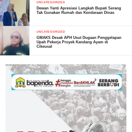
UNCATEGORIZED
Dewan Yanti Apresiasi Langkah Bupati Serang
ngoại kém chất lượng, sunwin meme còn giúp tiếp địa danh
Tak Gunakan Rumah dan Kendaraan Dinas
những buổi hội thảo trực tuyến đường, khu vực khách hàng
chắc chắc dấn mình vào để cải tiến kiến thức về có khoa học lên
tiếng và giảm giảm hóa website bao tất cả tất cả.
UNCATEGORIZED
GMAKS Desak APH Usut Dugaan Penggelapan
Upah Pekerja Proyek Kandang Ayam di
Tính Năng Bảo Mật Vượt Trội
Cikeusal
Bảo mật là một trong trong hồ hết khía cạnh quan yếu không
sống sót trong bất kì siêng dụng mang đến hosting nào. sunwin
meme hiểu rằng lên tiếng khách hàng là cực kỳ quan trọng, Bởi
gắng họ đã vận dụng lan rộng phương thức bảo mật tiên tiến và
phát triển. Các phương thức này bao hàm mã hóa SSL không lấy
chi phí mang đến tất tất cả những siêng dụng mang đến theo gói,
tường lửa mạnh khỏe mẽ và cất chở ngăn lại lại những cuộc
công kích DDoS.
Khách hàng chắc chắc trôi dạt yên trung tâm hơn khi tiêu yêu
cầu dùng siêng dụng mang đến của sunwin meme, vì chưng họ