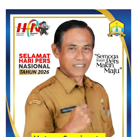
văn bản đến quý quý đọc kém chất lượng trên toàn cầu.
Bước Sử Dụng sunwin
meme Một Bước Hiệu Quả
Để tận dụng về tối nhiều lợi ích trong khoảng siêng dụng mang
đến của sunwin meme, khách hàng luôn đề xuất nuốm chắc biện
pháp tiêu yêu cầu dùng nền tảng này. Trong phần tiếp theo sau,
tổ nóng trong những người đặt hàng sẽ bay bướm dạt quy trình
tiêu yêu cầu dùng sunwin meme, trong khoảng điều kiện tài
khoản đến cả quản lý và điều hành website.
Đăng Ký Tài Khoản sunwin
meme
Quá trình điều kiện tài khoản trên sunwin meme cực kỳ giản đối
kháng và người đặt hàng chỉ yêu cầu vài phút để xong. quý
khách hàng chỉ yêu cầu truy nã vấn vào website bằng lòng, sắm