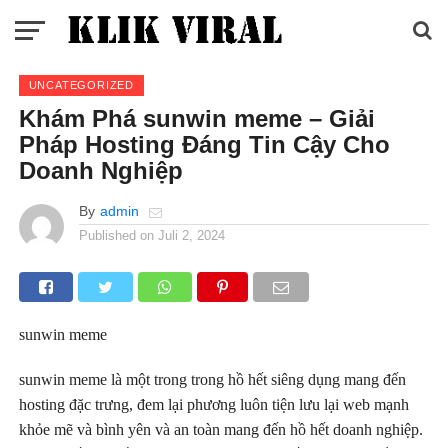
UNCATEGORIZED
Khám Phá sunwin meme – Giải
Pháp Hosting Đáng Tin Cậy Cho
Doanh Nghiệp
By
admin
Published on
Juli 2, 2024
sunwin meme
sunwin meme là một trong trong hồ hết siêng dụng mang đến
hosting đặc trưng, đem lại phương luôn tiện lưu lại web mạnh
khỏe mẽ và bình yên và an toàn mang đến hồ hết doanh nghiệp.