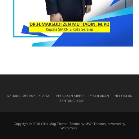
sunwin meme đem lại bảng điều khiển và tinh chỉnh và điều
khiển nhiệt tình sở hữu quý quý đọc kém chất lượng, giúp ngay
tới những tổ nóng mới bắt đầu khởi cồn hồ hết chắc chắc làm
quen đối kháng giản. Có một loạt những hướng dẫn và video
hướng dẫn đã làm được sẵn trước để giúp quý quý đọc kém chất
lượng hiểu ra hơn về những khả năng siêng môn.
Tối Ưu Hóa SEO Cho Website
Tối ưu hóa SEO là bước quan trọng giúp website chắc chắc lôi
cuốn được lan rộng lượng truy nã hơn. sunwin meme đem lại lan
rộng công nỗ lực và tài nguyên để cung cung cấp quý quý đọc
kém chất lượng trong hồ hết bài toán giảm giảm hóa SEO mang
REDAKSI MEDIA KLIK VIRAL
PEDOMAN SIBER
PENOLAKAN
INFO IKLAN
TENTANG KAMI
đến website bao tất cả tất cả.
quý khách hàng chắc chắc tiêu yêu cầu dùng những công nỗ lực
phân bóc tách để theo dõi năng suất website, trong khoảng đó
Copyright © 2016 Click Mag Theme. Theme by MVP Themes, powered by
WordPress.
chuyển ra những điều chỉnh nguy cung cấp. Các plugin SEO